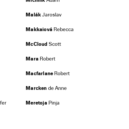
Michnik
Adam
Malák
Jaroslav
Makkaiová
Rebecca
McCloud
Scott
Mara
Robert
Macfarlane
Robert
Marcken
de Anne
fer
Meretoja
Pinja