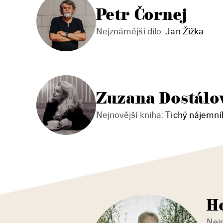
Petr Čornej
Nejznámější dílo:
Jan Žižka
Zuzana Dostálo
Nejnovější kniha:
Tichý nájemní
H
Nejn