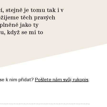
, stejně je tomu tak i v
ožijeme těch pravých
aplněné jako ty
u, když se mi to
se k nim přidat?
Pošlete nám svůj rukopis
.