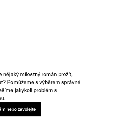
e nějaký milostný román prožít,
íst? Pomůžeme s výběrem správné
ešíme jakýkoli problém s
ou.
ám nebo zavolejte