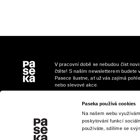
V pracovní době se nebudou číst novin
čtěte! S naším newsletterem budete v
Pasece šustne, ať už vás zajímá pohled
nebo slevové akce.
Paseka používá cookies
Na našem webu využíváme 
Přihlášením se k odběru novinek souhlasíte 
poskytování funkcí sociál
osobních údajů
.
používáte, sdílíme se svým