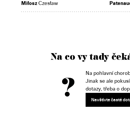
Miłosz
Czesław
Patenau
Na co vy tady ček
Na pohlavní chor
Jinak se ale pokus
dotazy, třeba o do
Navštivte časté dot