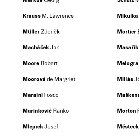
Markus
Georg
Schulz
M
Krauss
M. Lawrence
Mikulka
Müller
Zdeněk
Mortier
Macháček
Jan
Masařík
Moore
Robert
Melogra
Moorová
de Margriet
Millás
J
Maraini
Fosco
Mašken
Marinković
Ranko
Morton
F
Mlejnek
Josef
Městeck