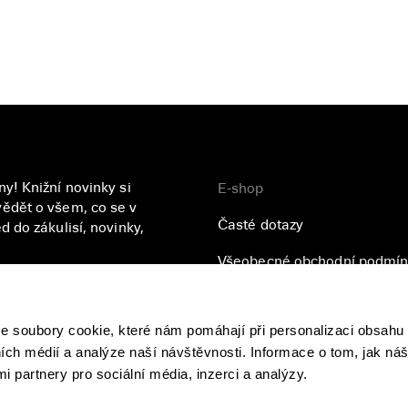
y! Knižní novinky si
E-shop
ědět o všem, co se v
Časté dotazy
 do zákulisí, novinky,
Všeobecné obchodní podmín
Přihlásit se
Zásady ochrany osobních úd
soubory cookie, které nám pomáhají při personalizaci obsahu 
se
zpracováním vašich
ních médií a analýze naší návštěvnosti. Informace o tom, jak ná
i partnery pro sociální média, inzerci a analýzy.