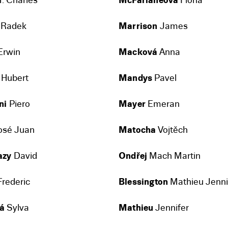
. Charles
McFarlaneová
Fiona
Radek
Marrison
James
Erwin
Macková
Anna
Hubert
Mandys
Pavel
ni
Piero
Mayer
Emeran
osé Juan
Matocha
Vojtěch
azy
David
Ondřej
Mach Martin
rederic
Blessington
Mathieu Jenni
á
Sylva
Mathieu
Jennifer