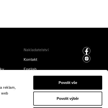
Nakladatelství
Kontakt
ky
English
ajů
Příjem rukopisů
Povolit vše
a reklam,
Pro média
š web
Povolit výběr