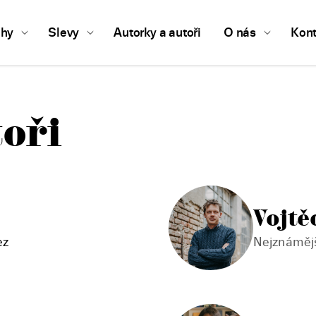
ihy
Slevy
Autorky a autoři
O nás
Kont
toři
Vojtě
ez
Nejznámější