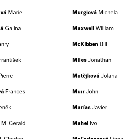
ová
Marie
Murgiová
Michela
vá
Galina
Maxwell
William
nry
McKibben
Bill
rantišek
Miles
Jonathan
ierre
Matějková
Jolana
vá
Frances
Muir
John
eněk
Marías
Javier
n
M. Gerald
Mahel
Ivo