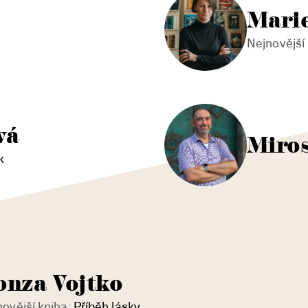
Mari
Nejnovější 
vá
Miros
k
onza Vojtko
ovější kniha:
Příběh lásky