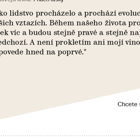
ako lidstvo procházelo a prochází evolucí
šich vztazích. Během našeho života pr
sek víc a budou stejně pravé a stejně n
edchozí. A není prokletím ani mojí vino
povede hned na poprvé."
Chcete 