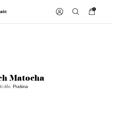
0
akt
ch Matocha
 dílo:
Prašina