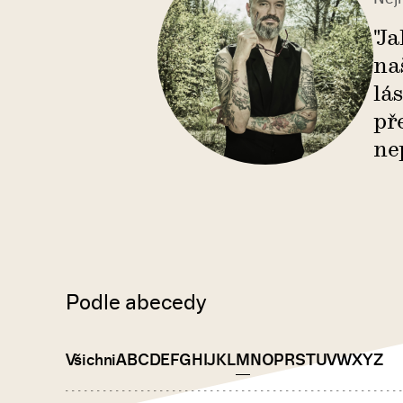
"J
na
lá
př
ne
Podle abecedy
Všichni
A
B
C
D
E
F
G
H
I
J
K
L
M
N
O
P
R
S
T
U
V
W
X
Y
Z