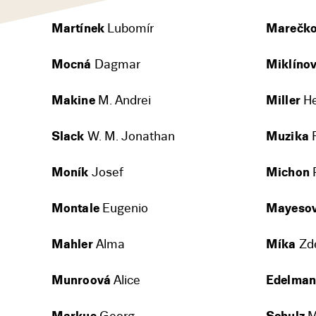
Martínek
Lubomír
Marečk
Mocná
Dagmar
Miklíno
Makine
M. Andrei
Miller
He
Slack
W. M. Jonathan
Muzika
F
Moník
Josef
Michon
P
Montale
Eugenio
Mayeso
Mahler
Alma
Míka
Zd
Munroová
Alice
Edelma