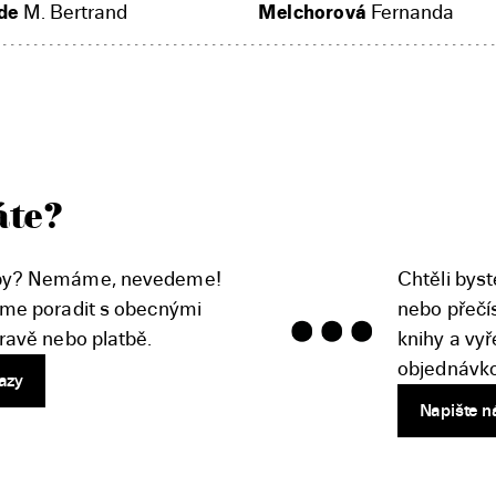
de
M. Bertrand
Melchorová
Fernanda
áte?
oby? Nemáme, nevedeme!
Chtěli byst
íme poradit s obecnými
nebo přeč
pravě nebo platbě.
knihy a vyř
objednávk
azy
Napište n