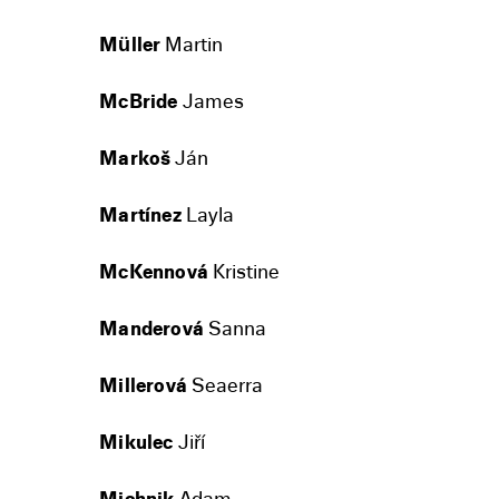
Müller
Martin
McBride
James
Markoš
Ján
Martínez
Layla
McKennová
Kristine
Manderová
Sanna
Millerová
Seaerra
Mikulec
Jiří