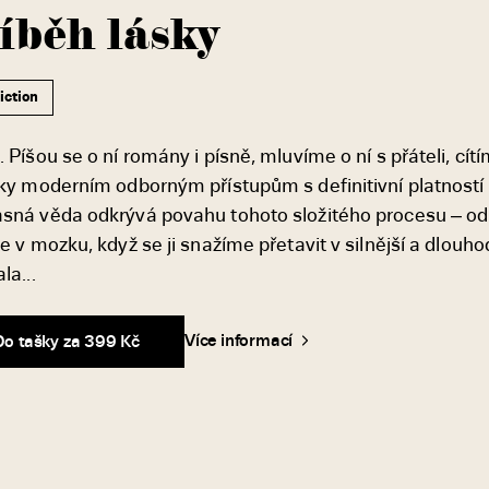
íběh lásky
iction
 Píšou se o ní romány i písně, mluvíme o ní s přáteli, cítí
íky moderním odborným přístupům s definitivní platností 
sná věda odkrývá povahu tohoto složitého procesu – od 
e v mozku, když se ji snažíme přetavit v silnější a dlou
la...
Více informací
Do tašky za 399 Kč