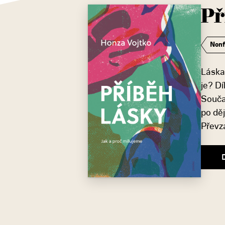
Př
Nonf
Láska.
je? D
Souča
po děj
Převza