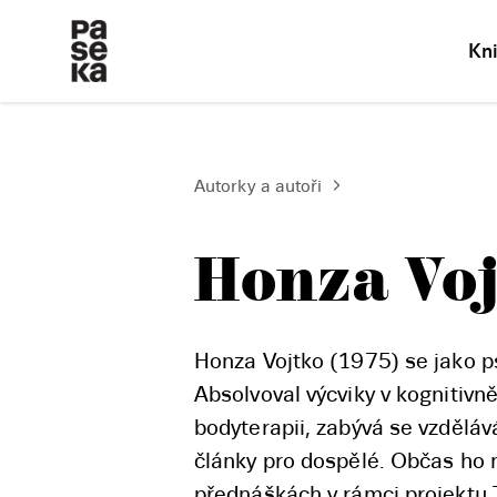
Kn
Autorky a autoři
Honza Vo
Honza Vojtko (1975) se jako ps
Absolvoval výcviky v kognitivně
bodyterapii, zabývá se vzděláv
články pro dospělé. Občas ho m
přednáškách v rámci projektu 