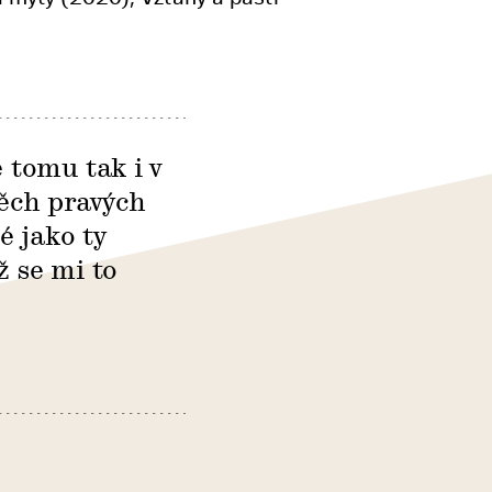
e tomu tak i v
ěch pravých
é jako ty
ž se mi to