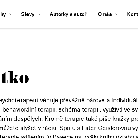
ihy
Slevy
Autorky a autoři
O nás
Kont
jtko
ychoterapeut věnuje převážně párové a individuáln
-behaviorální terapii, schéma terapii, využívá ve sv
áním dospělých. Kromě terapie také píše knížky pro
ůžete slyšet v rádiu. Spolu s Ester Geislerovou vy
Terapie sdílením. V Pasece mu vyšly knihy Vztahy a