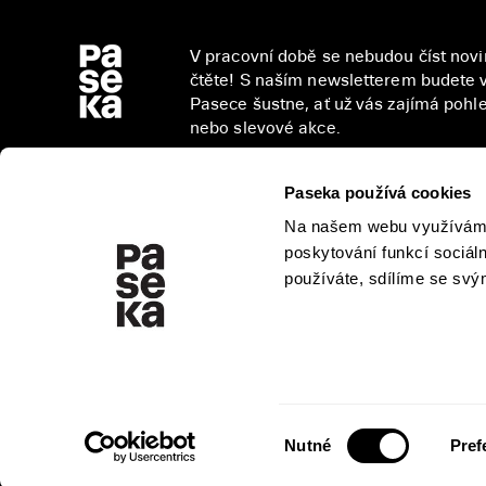
V pracovní době se nebudou číst novin
čtěte! S naším newsletterem budete v
Pasece šustne, ať už vás zajímá pohled
nebo slevové akce.
Paseka používá cookies
Na našem webu využíváme 
Přihlášením se k odběru novinek souhlasíte 
poskytování funkcí sociál
osobních údajů
.
používáte, sdílíme se svým
Výběr
Nutné
Pref
souhlasu