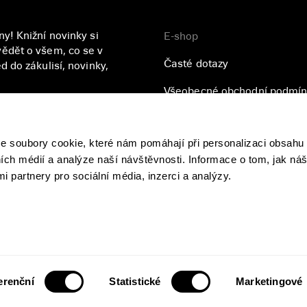
y! Knižní novinky si
E-shop
ědět o všem, co se v
Časté dotazy
 do zákulisí, novinky,
Všeobecné obchodní podmín
Přihlásit se
Zásady ochrany osobních úd
soubory cookie, které nám pomáhají při personalizaci obsahu 
se
zpracováním vašich
ních médií a analýze naší návštěvnosti. Informace o tom, jak ná
i partnery pro sociální média, inzerci a analýzy.
© 2022 Nakladatelství Paseka, s.r.o.,
Vítkova 286/5, Karlín, 186 00 Praha, IČ: 26200449, DIČ: CZ26200449
Chráněno službou reCAPTCHA
Ochrana soukromí
|
Smluvní podmínky
erenční
Statistické
Marketingové