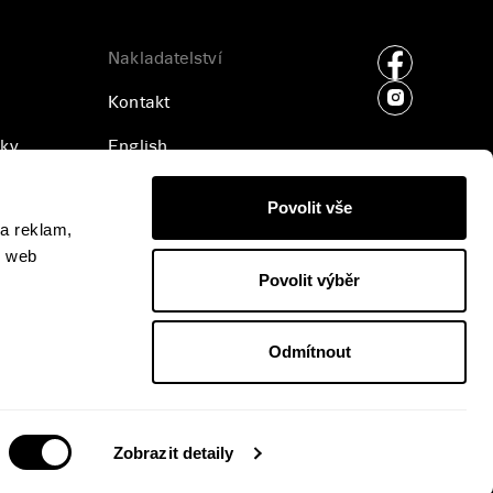
Nakladatelství
Kontakt
ky
English
ajů
Příjem rukopisů
Povolit vše
a reklam,
Pro média
š web
Povolit výběr
Odmítnout
Zobrazit detaily