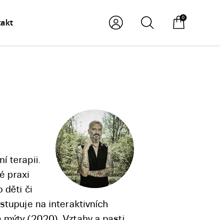
0
akt
í terapii.
é praxi
 děti či
stupuje na interaktivních
 mýty (2020), Vztahy a pasti