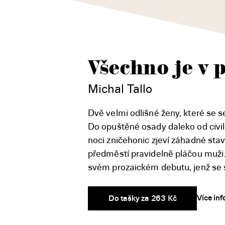
Všechno je v 
Michal Tallo
Dvě velmi odlišné ženy, které se s
Do opuštěné osady daleko od civi
noci zničehonic zjeví záhadné stav
předměstí pravidelně pláčou muži.
svém prozaickém debutu, jenž se s
Více in
Do tašky za 263 Kč