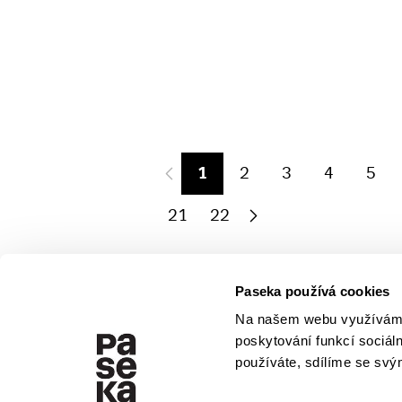
1
2
3
4
5
21
22
Paseka používá cookies
Na našem webu využíváme 
poskytování funkcí sociál
používáte, sdílíme se svým
V pracovní době se nebudou číst novin