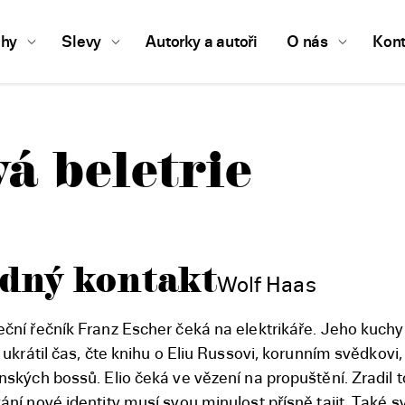
ihy
Slevy
Autorky a autoři
O nás
Kont
á beletrie
dný kontakt
Wolf Haas
ční řečník Franz Escher čeká na elektrikáře. Jeho kuch
 ukrátil čas, čte knihu o Eliu Russovi, korunním svědkovi
ských bossů. Elio čeká ve vězení na propuštění. Zradil tolik
ání nové identity musí svou minulost přísně tajit. Také 