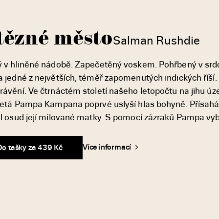
tězné město
Salman Rushdie
ý v hliněné nádobě. Zapečetěný voskem. Pohřbený v srdc
 jedné z největších, téměř zapomenutých indických říší. 
rávění. Ve čtrnáctém století našeho letopočtu na jihu úz
letá Pampa Kampana poprvé uslyší hlas bohyně. Přísahá jí
hl osud její milované matky. S pomocí zázraků Pampa vyb
Více informací
Do tašky za 439 Kč