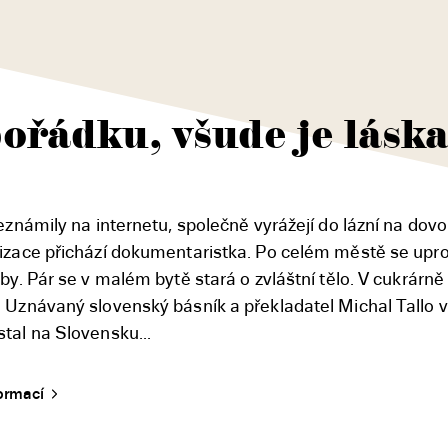
pořádku, všude je lásk
eznámily na internetu, společně vyrážejí do lázní na dov
lizace přichází dokumentaristka. Po celém městě se upr
by. Pár se v malém bytě stará o zvláštní tělo. V cukrárně
 Uznávaný slovenský básník a překladatel Michal Tallo 
tal na Slovensku...
formací