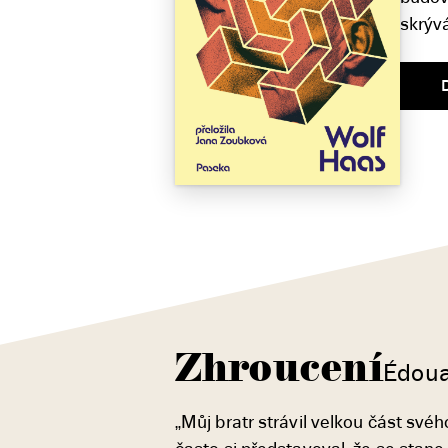
skrývá
Zhroucení
Édoua
„Můj bratr strávil velkou část své