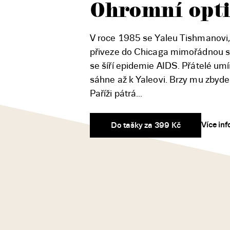
Ohromní opti
V roce 1985 se Yaleu Tishmanovi, k
přiveze do Chicaga mimořádnou sb
se šíří epidemie AIDS. Přátelé umí
sáhne až k Yaleovi. Brzy mu zbyde j
Paříži pátrá...
Více in
Do tašky za 399 Kč