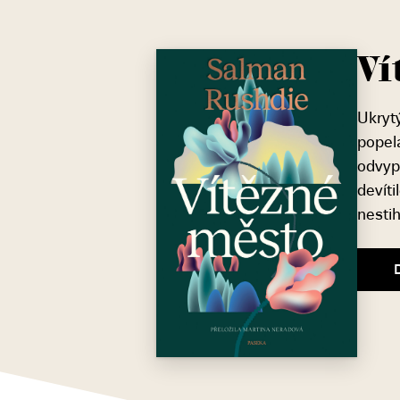
Ví
Ukryt
popela
odvyp
devíti
nesti