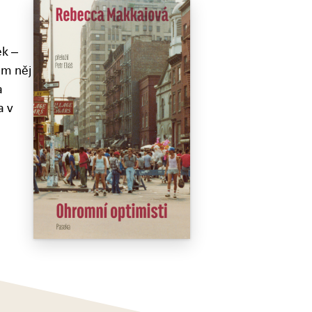
ek –
em něj
a
a v