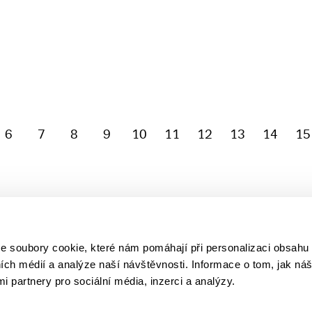
6
7
8
9
10
11
12
13
14
15
soubory cookie, které nám pomáhají při personalizaci obsahu 
ních médií a analýze naší návštěvnosti. Informace o tom, jak ná
i partnery pro sociální média, inzerci a analýzy.
y! Knižní novinky si
E-shop