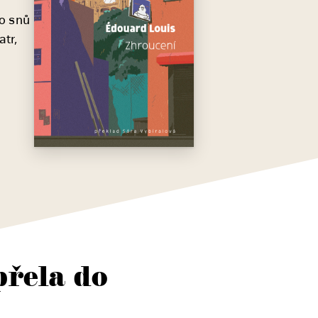
to snů
atr,
upřela do