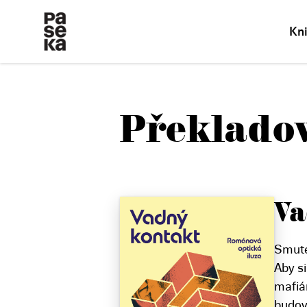
Kn
Překladov
Va
Smute
Aby si
mafián
budov