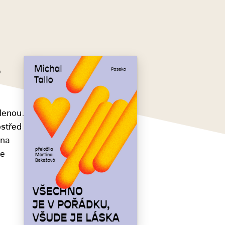
a
olenou.
ostřed
 na
ve