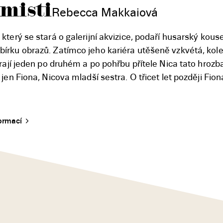
misti
Rebecca Makkaiová
terý se stará o galerijní akvizice, podaří husarský kous
írku obrazů. Zatímco jeho kariéra utěšeně vzkvétá, kol
rají jeden po druhém a po pohřbu přítele Nica tato hrozb
en Fiona, Nicova mladší sestra. O třicet let později Fion
formací