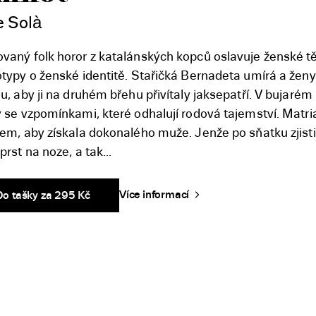
e Solà
vaný folk horor z katalánských kopců oslavuje ženské tě
typy o ženské identitě. Stařičká Bernadeta umírá a ženy
u, aby ji na druhém břehu přivítaly jaksepatří. V bujarém 
y se vzpomínkami, které odhalují rodová tajemství. Matri
lem, aby získala dokonalého muže. Jenže po sňatku zjisti
prst na noze, a tak...
Více informací
Do tašky za 295 Kč