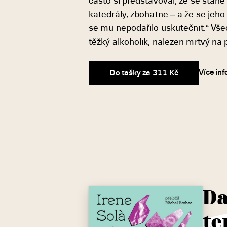
často si představoval, že se sta
katedrály, zbohatne – a že se jeho 
se mu nepodařilo uskutečnit.“ Všec
těžký alkoholik, nalezen mrtvý na p
Více in
Do tašky za 311 Kč
Da
te