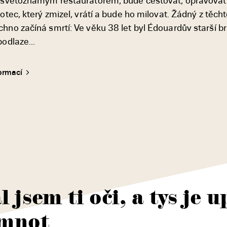
ne světoznámým restaurátorem, bude cestovat, opravovat
otec, který zmizel, vrátí a bude ho milovat. Žádný z těch
hno začíná smrtí: Ve věku 38 let byl Édouardův starší br
odlaze...
formací
l jsem ti oči, a tys je 
mnot