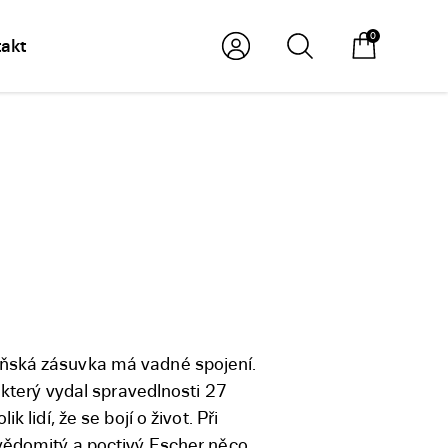
0
akt
yňská zásuvka má vadné spojení.
, který vydal spravedlnosti 27
 lidí, že se bojí o život. Při
svědomitý a poctivý Escher něco