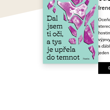
Iren
Oceňo
stereo
hostin
výjev
s ďáb
jeden 