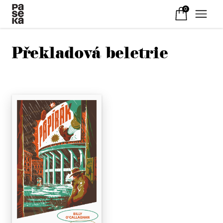
0
Překladová beletrie