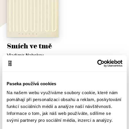
Smích ve tmě
Vladimir Nabokov
S nadsázkou lze říci, že Nabokov měl kromě literatury
tři velké vášně – šachy, motýly a filmy. Román, v němž
umělecký kritik Albert Albinus zatouží po sedmnáctileté
Paseka používá cookies
adeptce herectví Margot a rozehraje s ní vztahovou
Na našem webu využíváme soubory cookie, které nám
partii plnou ochromující posedlosti, jako by byl poctou
pomáhají při personalizaci obsahu a reklam, poskytování
právě filmovému médiu. Ostatně první ruské vydání
funkcí sociálních médií a analýze naší návštěvnosti.
tohoto díla v roce 1932 neslo pojmenování Kamera
Informace o tom, jak náš web používáte, sdílíme se
obskura, tedy „temná komora“. Autor jej po...
svými partnery pro sociální média, inzerci a analýzy.