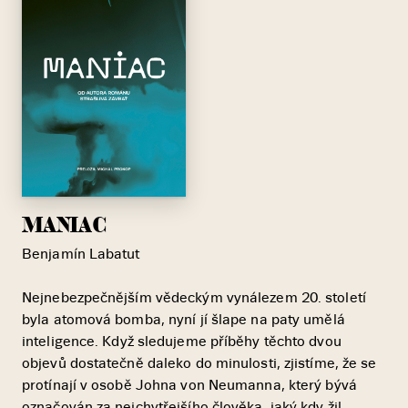
MANIAC
Benjamín Labatut
Nejnebezpečnějším vědeckým vynálezem 20. století
byla atomová bomba, nyní jí šlape na paty umělá
inteligence. Když sledujeme příběhy těchto dvou
objevů dostatečně daleko do minulosti, zjistíme, že se
protínají v osobě Johna von Neumanna, který bývá
označován za nejchytřejšího člověka, jaký kdy žil.