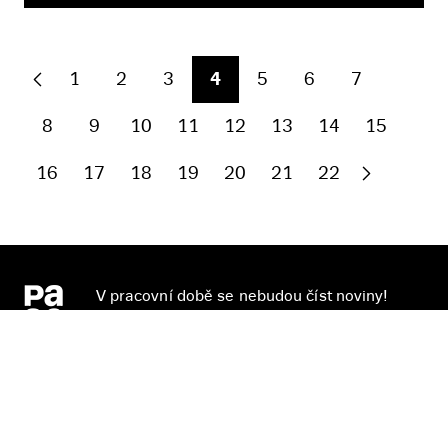
1
2
3
4
5
6
7
8
9
10
11
12
13
14
15
16
17
18
19
20
21
22
V pracovní době se nebudou číst noviny!
Knižní novinky si čtěte! S naším
newsletterem budete vědět o všem, co se v
Pasece šustne, ať už vás zajímá pohled do
zákulisí, novinky, nebo slevové akce.