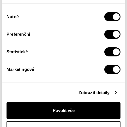
Více informací
Výběr
Do tašky za 263 Kč
Nutné
souhlasu
Preferenční
Statistické
Marketingové
Zobrazit detaily
Povolit vše
Jak postavit loď