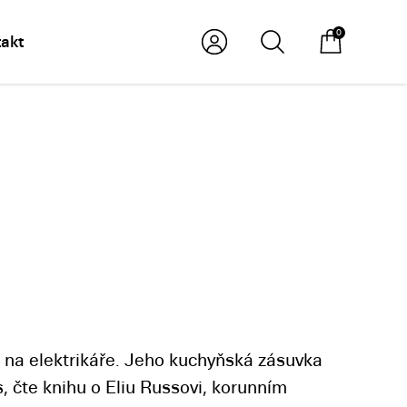
0
akt
 na elektrikáře. Jeho kuchyňská zásuvka
s, čte knihu o Eliu Russovi, korunním