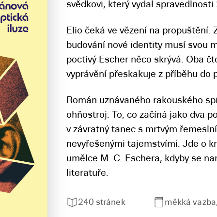
svědkovi, který vydal spravedlnost
Elio čeká ve vězení na propuštění. Zra
budování nové identity musí svou mi
poctivý Escher něco skrývá. Oba čt
vyprávění přeskakuje z příběhu do p
Román uznávaného rakouského spis
ohňostroj: To, co začíná jako dva p
v závratný tanec s mrtvým řemesln
nevyřešenými tajemstvími. Jde o kni
umělce M. C. Eschera, kdyby se nam
literatuře.
240 stránek
měkká vazba