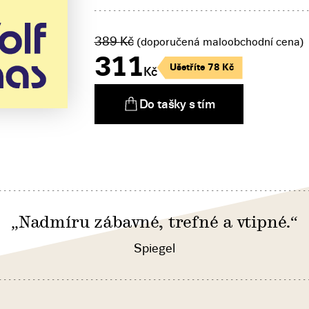
389
Kč
(doporučená maloobchodní cena)
311
Ušetříte
78
Kč
Kč
Do tašky s tím
„Nadmíru zábavné, trefné a vtipné.“
Spiegel