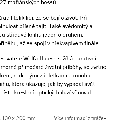
i 27 mafiánských bossů.
dil tolik lidí, že se bojí o život. Při
nulost přísně tajit. Také svědomitý a
ou střídavě knihu jeden o druhém,
říběhu, až se spojí v překvapivém finále.
ovatele Wolfa Haase zažíhá narativní
oměrně přímočaré životní příběhy, se zvrtne
íkem, rodinnými zápletkami a mnoha
hu, která ukazuje, jak by vypadal svět
ísto kreslení optických iluzí věnoval
, 130 x 200 mm
Více informací z tiráže