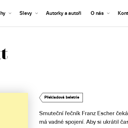
ihy
Slevy
Autorky a autoři
O nás
Kont
t
Překladová beletrie
Smuteční řečník Franz Escher čeká
má vadné spojení. Aby si ukrátil ča