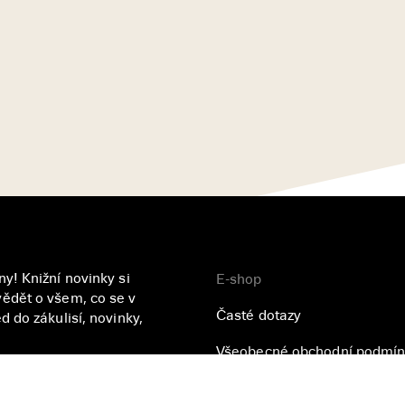
y! Knižní novinky si
E-shop
ědět o všem, co se v
Časté dotazy
 do zákulisí, novinky,
Všeobecné obchodní podmín
Přihlásit se
Zásady ochrany osobních úd