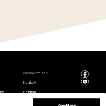
Nakladatelství
Kontakt
ky
English
ajů
Příjem rukopisů
Povolit vše