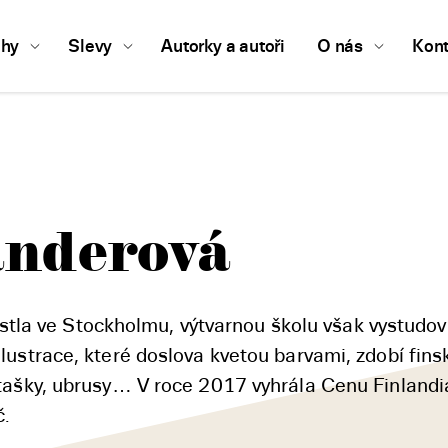
ihy
Slevy
Autorky a autoři
O nás
Kont
nderová
la ve Stockholmu, výtvarnou školu však vystudov
 ilustrace, které doslova kvetou barvami, zdobí fin
y, tašky, ubrusy… V roce 2017 vyhrála Cenu Finlandi
č.