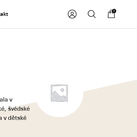
0
akt
ala v
ské, švédské
a v dětské