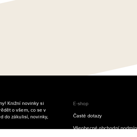
y! Knižní novinky si
E-shop
ědět o všem, co se v
Časté dotazy
 do zákulisí, novinky,
Všeobecné obchodní podmín