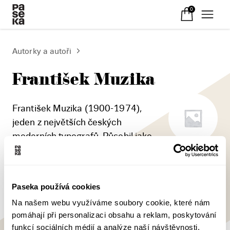
0
Autorky a autoři
František Muzika
František Muzika (1900-1974),
jeden z největších českých
moderních typografů. Působil jako
profesor grafiky a písmařství na Vysoké škole
uměleckoprůmyslové.
Paseka používá cookies
Na našem webu využíváme soubory cookie, které nám
pomáhají při personalizaci obsahu a reklam, poskytování
funkcí sociálních médií a analýze naší návštěvnosti.