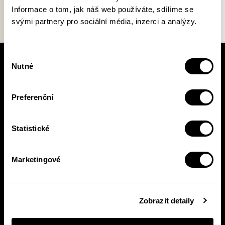
Informace o tom, jak náš web používáte, sdílíme se
svými partnery pro sociální média, inzerci a analýzy.
Výběr
Nutné
souhlasu
V pracovní době se nebudou číst noviny!
Knižní novinky si čtěte! S naším
newsletterem budete vědět o všem, co se v
Preferenční
Pasece šustne, ať už vás zajímá pohled do
zákulisí, novinky, nebo slevové akce.
Statistické
Marketingové
Přihlásit se
Přihlášením se k odběru novinek souhlasíte se
zpracováním
Zobrazit detaily
vašich osobních údajů
.