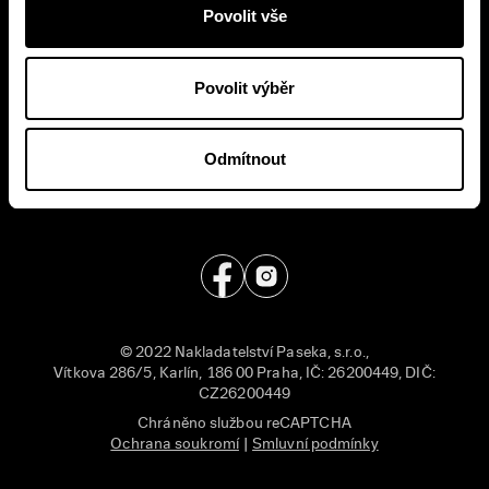
E-shop
Nakladatelství
Povolit vše
Časté dotazy
Kontakt
Povolit výběr
Všeobecné obchodní
English
podmínky
Příjem rukopisů
Odmítnout
Zásady ochrany
Pro média
osobních údajů
© 2022 Nakladatelství Paseka, s.r.o.,
Vítkova 286/5, Karlín, 186 00 Praha, IČ: 26200449, DIČ:
CZ26200449
Chráněno službou reCAPTCHA
Ochrana soukromí
|
Smluvní podmínky