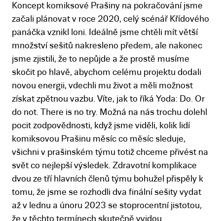
Koncept komiksové Prašiny na pokračování jsme
začali plánovat v roce 2020, celý scénář Křídového
panáčka vznikl loni. Ideálně jsme chtěli mít větší
množství sešitů nakresleno předem, ale nakonec
jsme zjistili, že to nepůjde a že prostě musíme
skočit po hlavě, abychom celému projektu dodali
novou energii, vdechli mu život a měli možnost
získat zpětnou vazbu. Víte, jak to říká Yoda: Do. Or
do not. There is no try. Možná na nás trochu dolehl
pocit zodpovědnosti, když jsme viděli, kolik lidí
komiksovou Prašinu měsíc co měsíc sleduje,
všichni v prašinském týmu totiž chceme přivést na
svět co nejlepší výsledek. Zdravotní komplikace
dvou ze tří hlavních členů týmu bohužel přispěly k
tomu, že jsme se rozhodli dva finální sešity vydat
až v lednu a únoru 2023 se stoprocentní jistotou,
že v těchto termínech skutečně vyjdou.