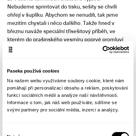
Nebudeme sprintovat do tisku, sešity se chvíli
ohřejí v šuplíku. Abychom se nenudili, tak jsme
mezitím chystali i něco dalšího. Takže hned v
březnu naváže speciální třísešitový příběh, ve
kterém do prašinského vesmíru poprvé promluví
nové hlasy. Nebojte, tyhle tři sešity budou
nakreslené předem!
5. Vyjde souborné knižní vydání příběhu Křídový
Paseka používá cookies
panáček?
Na našem webu využíváme soubory cookie, které nám
Udělalo by nám to velkou radost, ale nemůžeme
pomáhají při personalizaci obsahu a reklam, poskytování
funkcí sociálních médií a analýze naší návštěvnosti.
nic slíbit. Rozhodneme se také podle celkových
Informace o tom, jak náš web používáte, sdílíme se
prodejů, až bude na pultech všech sedm sešitů.
svými partnery pro sociální média, inzerci a analýzy.
Roli sehraje i kalkulace z tiskárny nebo informace,
za kolik bychom museli takovou publikaci
prodávat.
Výběr