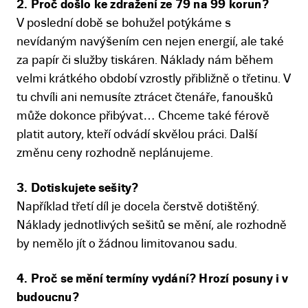
2. Proč došlo ke zdražení ze 79 na 99 korun?
V poslední době se bohužel potýkáme s
nevídaným navýšením cen nejen energií, ale také
za papír či služby tiskáren. Náklady nám během
velmi krátkého období vzrostly přibližně o třetinu. V
tu chvíli ani nemusíte ztrácet čtenáře, fanoušků
může dokonce přibývat… Chceme také férově
platit autory, kteří odvádí skvělou práci. Další
změnu ceny rozhodně neplánujeme.
3. Dotiskujete sešity?
Například třetí díl je docela čerstvě dotištěný.
Náklady jednotlivých sešitů se mění, ale rozhodně
by nemělo jít o žádnou limitovanou sadu.
4. Proč se mění termíny vydání? Hrozí posuny i v
budoucnu?