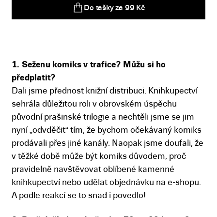
Do tašky za 99 Kč
1. Seženu komiks v trafice? Můžu si ho
předplatit?
Dali jsme přednost knižní distribuci. Knihkupectví
sehrála důležitou roli v obrovském úspěchu
původní prašinské trilogie a nechtěli jsme se jim
nyní „odvděčit“ tím, že bychom očekávaný komiks
prodávali přes jiné kanály. Naopak jsme doufali, že
v těžké době může být komiks důvodem, proč
pravidelně navštěvovat oblíbené kamenné
knihkupectví nebo udělat objednávku na e-shopu.
A podle reakcí se to snad i povedlo!