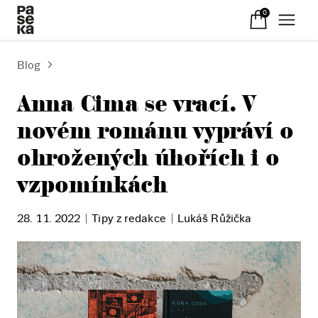
0
Blog
Anna Cima se vrací. V
novém románu vypráví o
ohrožených úhořích i o
vzpomínkách
28. 11. 2022
Tipy z redakce
Lukáš Růžička