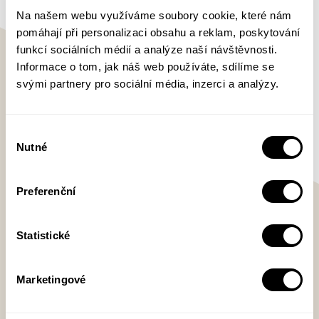
Na našem webu využíváme soubory cookie, které nám
pomáhají při personalizaci obsahu a reklam, poskytování
funkcí sociálních médií a analýze naší návštěvnosti.
Informace o tom, jak náš web používáte, sdílíme se
svými partnery pro sociální média, inzerci a analýzy.
Výběr
Nutné
souhlasu
Anna Cima
Preferenční
Statistické
Anna Cima (1991) se narodila v Praze,
vystudovala obor Japonská studia na
Filozofické fakultě Univerzity Karlovy. V
Marketingové
současnosti žije v Japonsku, kde se
zabývá poválečnou japonskou literaturou. Její prvotina