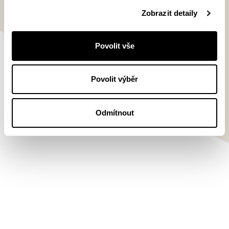
Probudím se na Šibuji (Paseka 2018) zaznamenala
Zobrazit detaily
výrazný ohlas čtenářstva i odborné veřejnosti a získala
mimo jiné Cenu Jiřího Ortena či ocenění Magnesia
Litera za objev roku. Kromě psaní se Anna Cima věnuje
Povolit vše
překladům z japonštiny – společně s manželem
přeložila Případ astrologických vražd od Sódžiho
Šimady (č. Paseka 2021).
Povolit výběr
Odmítnout