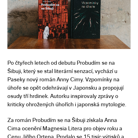
Po čtyřech letech od debutu Probudím se na
Šibuji, který se stal literární senzací, vychází u
Paseky nový román Anny Cimy. Vzpomínky na
úhoře se opět odehrávají v Japonsku a propojují
osudy tří hrdinek. Autorku inspirovaly zprávy o
kriticky ohrožených úhořích i japonská mytologie.
Za román Probudím se na Šibuji získala Anna
Cima ocenění Magnesia Litera pro objev roku a
Cenu Jiřího Ortena. Prodalo se 15 tisíc výtisků a