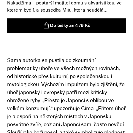
Nakadžima – postarší majitel domu s akvaristikou, ve
kterém bydlí, a sousedka Miju, která neudělá...
Do tašky za 479 Kč
Sama autorka se pustila do zkoumání
problematiky úhoře ve všech možných rovinách,
od historické přes kulturní, po společenskou i
mytologickou. Výchozím impulzem bylo zjištění, že
úhoř japonský i evropský patří mezi kriticky
ohrožené ryby. „Přesto je Japonci s oblibou ve
velkém konzumují,“ upozorňuje Cima. „Přitom úhoř
je alespoň na některých místech v Japonsku
posvátné zvíře, což ani Japonci sami často nevědí.
Slouží jako boží posel, a také symbolizuje plodnost,