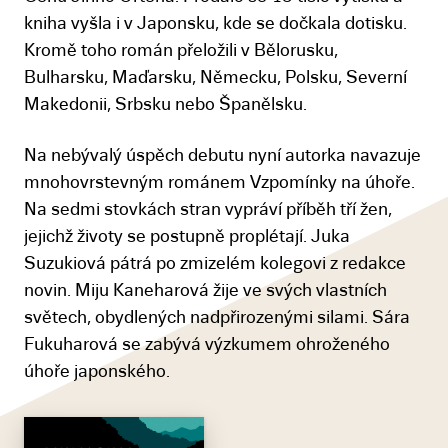
kniha vyšla i v Japonsku, kde se dočkala dotisku.
Kromě toho román přeložili v Bělorusku,
Bulharsku, Maďarsku, Německu, Polsku, Severní
Makedonii, Srbsku nebo Španělsku.
Na nebývalý úspěch debutu nyní autorka navazuje
mnohovrstevným románem Vzpomínky na úhoře.
Na sedmi stovkách stran vypráví příběh tří žen,
jejichž životy se postupně proplétají. Juka
Suzukiová pátrá po zmizelém kolegovi z redakce
novin. Miju Kaneharová žije ve svých vlastních
světech, obydlených nadpřirozenými silami. Sára
Fukuharová se zabývá výzkumem ohroženého
úhoře japonského.