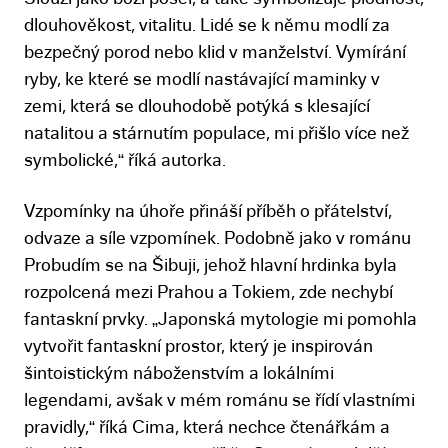
dlouhověkost, vitalitu. Lidé se k němu modlí za
bezpečný porod nebo klid v manželství. Vymírání
ryby, ke které se modlí nastávající maminky v
zemi, která se dlouhodobě potýká s klesající
natalitou a stárnutím populace, mi přišlo více než
symbolické,“ říká autorka.
Vzpomínky na úhoře přináší příběh o přátelství,
odvaze a síle vzpomínek. Podobně jako v románu
Probudím se na Šibuji, jehož hlavní hrdinka byla
rozpolcená mezi Prahou a Tokiem, zde nechybí
fantaskní prvky. „Japonská mytologie mi pomohla
vytvořit fantaskní prostor, který je inspirován
šintoistickým náboženstvím a lokálními
legendami, avšak v mém románu se řídí vlastními
pravidly,“ říká Cima, která nechce čtenářkám a