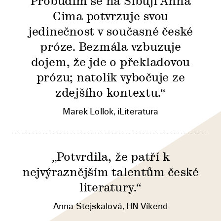
Probudím se na Šibuji Anna
Cima potvrzuje svou
jedinečnost v současné české
próze. Bezmála vzbuzuje
dojem, že jde o překladovou
prózu; natolik vybočuje ze
zdejšího kontextu.“
Marek Lollok, iLiteratura
„Potvrdila, že patří k
nejvýraznějším talentům české
literatury.“
Anna Stejskalová, HN Víkend