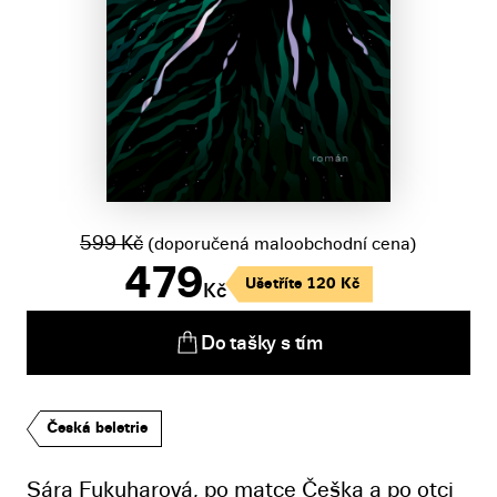
599
Kč
(doporučená maloobchodní cena)
479
Ušetříte
120
Kč
Kč
Do tašky s tím
Česká beletrie
Sára Fukuharová, po matce Češka a po otci