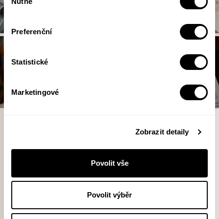
Nutné
souhlasu
Preferenční
Statistické
Marketingové
Anna Cima
Zobrazit detaily
Anna Cima (1991) se narodila v
Povolit vše
Praze, vystudovala obor Japonská
studia na Filozofické fakultě
Povolit výběr
Univerzity Karlovy. V současnosti žije
v Japonsku, kde se zabývá poválečnou japonskou