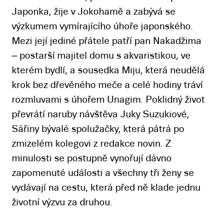
Japonka, žije v Jokohamě a zabývá se
výzkumem vymírajícího úhoře japonského.
Mezi její jediné přátele patří pan Nakadžima
– postarší majitel domu s akvaristikou, ve
kterém bydlí, a sousedka Miju, která neudělá
krok bez dřevěného meče a celé hodiny tráví
rozmluvami s úhořem Unagim. Poklidný život
převrátí naruby návštěva Juky Suzukiové,
Sářiny bývalé spolužačky, která pátrá po
zmizelém kolegovi z redakce novin. Z
minulosti se postupně vynořují dávno
zapomenuté události a všechny tři ženy se
vydávají na cestu, která před ně klade jednu
životní výzvu za druhou.