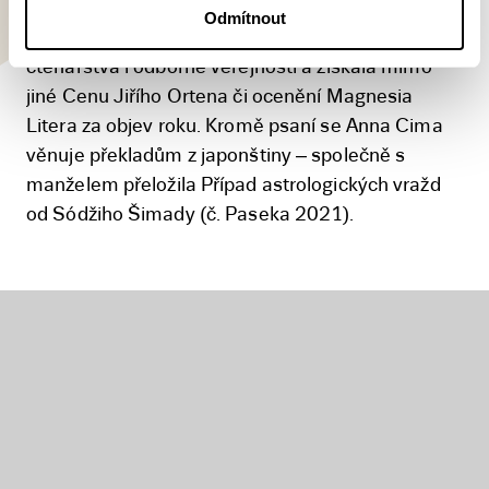
literaturou. Její prvotina Probudím se na Šibuji
Odmítnout
(Paseka 2018) zaznamenala výrazný ohlas
čtenářstva i odborné veřejnosti a získala mimo
jiné Cenu Jiřího Ortena či ocenění Magnesia
Litera za objev roku. Kromě psaní se Anna Cima
věnuje překladům z japonštiny – společně s
manželem přeložila Případ astrologických vražd
od Sódžiho Šimady (č. Paseka 2021).