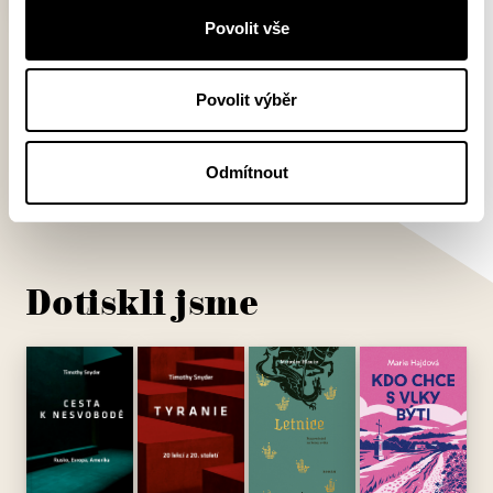
Povolit vše
Krakonoš
Ivana Čornejová
Povolit výběr
Všechny připravované knížky
Odmítnout
Dotiskli jsme