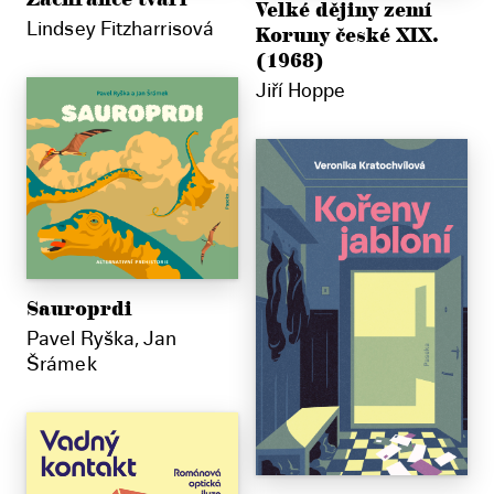
Velké dějiny zemí
Lindsey Fitzharrisová
Koruny české XIX.
(1968)
Jiří Hoppe
Sauroprdi
Pavel Ryška, Jan
Šrámek