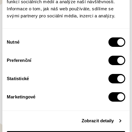
funkcí sociálních médií a analýze naší návštěvnosti.
Informace o tom, jak náš web používáte, sdílíme se
svými partnery pro sociální média, inzerci a analýzy.
Vánoce v městečku
Rotraut Susanne
Bernerová
Výběr
Nutné
souhlasu
Dívám se na válku
Preferenční
očima žen
Viktorija Amelina
Statistické
Marketingové
Zobrazit detaily