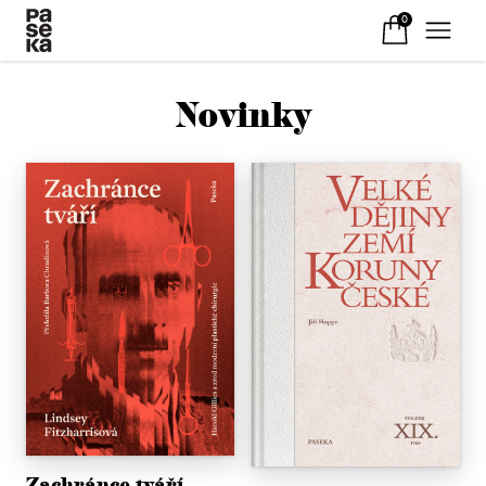
0
Novinky
Zachránce tváří