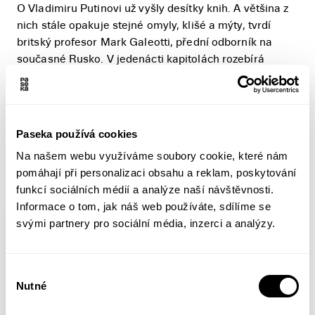
O Vladimiru Putinovi už vyšly desítky knih. A většina z
nich stále opakuje stejné omyly, klišé a mýty, tvrdí
britský profesor Mark Galeotti, přední odborník na
současné Rusko. V jedenácti kapitolách rozebírá
sarkasticky a poutavě jeden zažitý omyl po druhém:
Proč Putin není geniální stratég. Proč se nehlásí k
žádné konkrétní ideologii. Proč není tak populární, jak
by se mohlo zdát. Jak dokáže být loajální...
Paseka používá cookies
Na našem webu využíváme soubory cookie, které nám
Více informací
pomáhají při personalizaci obsahu a reklam, poskytování
funkcí sociálních médií a analýze naší návštěvnosti.
Informace o tom, jak náš web používáte, sdílíme se
svými partnery pro sociální média, inzerci a analýzy.
Výběr
Nutné
souhlasu