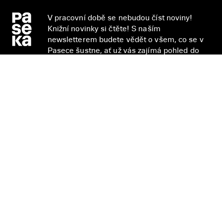
V pracovní době se nebudou číst noviny!
Knižní novinky si čtěte! S naším
newsletterem budete vědět o všem, co se v
Pasece šustne, ať už vás zajímá pohled do
zákulisí, novinky, nebo slevové akce.
Přihlásit se
Přihlášením se k odběru novinek souhlasíte se
zpracováním
vašich osobních údajů
.
E-shop
Nakladatelství
Časté dotazy
Kontakt
Všeobecné obchodní
English