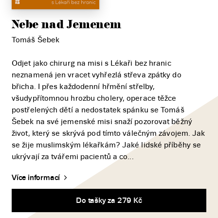
Nebe nad Jemenem
Tomáš Šebek
Odjet jako chirurg na misi s Lékaři bez hranic
neznamená jen vracet vyhřezlá střeva zpátky do
břicha. I přes každodenní hřmění střelby,
všudypřítomnou hrozbu cholery, operace těžce
postřelených dětí a nedostatek spánku se Tomáš
Šebek na své jemenské misi snaží pozorovat běžný
život, který se skrývá pod tímto válečným závojem. Jak
se žije muslimským lékařkám? Jaké lidské příběhy se
ukrývají za tvářemi pacientů a co...
Více informací
Do tašky za 279 Kč