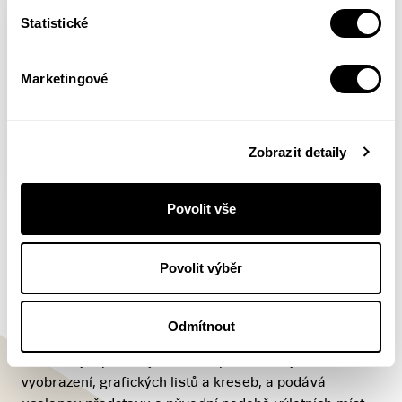
Statistické
Marketingové
Zobrazit detaily
Povolit vše
Letohrádky, libosady a výletní
místa 1. díl
Povolit výběr
Kateřina Bečková
Nová kniha Kateřiny Bečkové volně navazuje na edici
Odmítnout
Zmizelá Praha. Čerpá z bohatství archivních zdrojů,
které ukrývají stovky dosud nepublikovaných
vyobrazení, grafických listů a kreseb, a podává