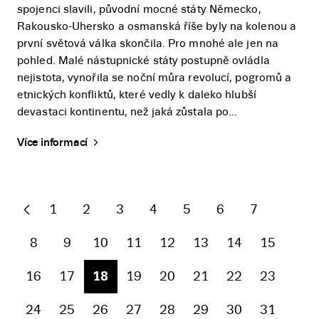
spojenci slavili, původní mocné státy Německo,
Rakousko-Uhersko a osmanská říše byly na kolenou a
první světová válka skončila. Pro mnohé ale jen na
pohled. Malé nástupnické státy postupně ovládla
nejistota, vynořila se noční můra revolucí, pogromů a
etnických konfliktů, které vedly k daleko hlubší
devastaci kontinentu, než jaká zůstala po...
Více informací
1
2
3
4
5
6
7
8
9
10
11
12
13
14
15
16
17
18
19
20
21
22
23
24
25
26
27
28
29
30
31