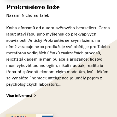
Prokrústovo lože
Nassim Nicholas Taleb
Kniha aforismů od autora světového bestselleru Černá
labuť staví řadu jeho myšlenek do překvapivých
souvislostí. Antický Prokrústés se svým ložem, na
němž zkracuje nebo prodlužuje své oběti, je pro Taleba
metaforou vedlejších účinků civilizačních procesů,
jejichž základem je manipulace a arogance: Iidstvo
musí vyhovět technologiím, nikoli naopak; realitu je
třeba přizpůsobit ekonomickým modelům; kvůli lékům
se vynalézají nemoci; inteligence je umělý pojem z
psychologických laboratoří;...
Více informací