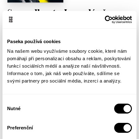
Spravedlnost v Jeruzalémě
Gideon Hausner
Pouhé dva týdny byl Gideon Hausner izraelským
Paseka používá cookies
generálním prokurátorem, když premiér David Ben-
Na našem webu využíváme soubory cookie, které nám
Gurion 23. května 1960 oznámil únos Adolfa
pomáhají při personalizaci obsahu a reklam, poskytování
Eichmanna z Argentiny a jeho vydání spravedlnosti.
funkcí sociálních médií a analýze naší návštěvnosti.
Hausnerovo osobní svědectví nazvané Spravedlnost v
Informace o tom, jak náš web používáte, sdílíme se
Jeruzalémě jako první představilo celý proces od jeho
svými partnery pro sociální média, inzerci a analýzy.
příprav až po realizaci a jeho bouřlivou domácí i
mezinárodní odezvu. Líčí obrovský tlak, jemuž
účastníci událostí čelili, morální dilemata, jež řešili,
Výběr
emoční tíhu výslechu...
Nutné
souhlasu
Více informací
Preferenční