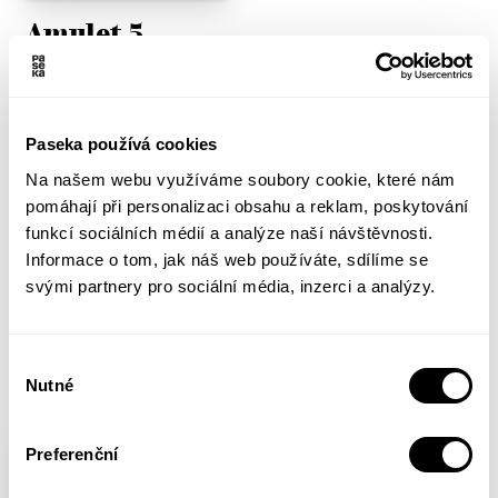
Amulet 5
Kazu Kibuishi
Max se dopustil zrady a přidal se k nepříteli.
Paseka používá cookies
Přelomový díl série však ukazuje, že Maxův osud je
mnohem tragičtější, než se zdálo. Proč by Elfímu králi
Na našem webu využíváme soubory cookie, které nám
pomáhal probudit dávného netvora? Zoufalý elf Trellis
pomáhají při personalizaci obsahu a reklam, poskytování
si zahrává se schopnostmi svého amuletu v naději, že
funkcí sociálních médií a analýze naší návštěvnosti.
se mu povede změnit minulost. A mezitím se zdá, že
Informace o tom, jak náš web používáte, sdílíme se
tajemný hlas kamene posouvá Emily jako figurku po
svými partnery pro sociální média, inzerci a analýzy.
šachovnici. Ale vstříc čemu?...
Více informací
Výběr
Nutné
souhlasu
Preferenční