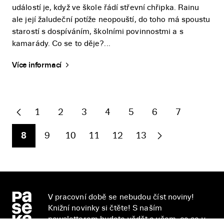
událostí je, když ve škole řádí střevní chřipka. Rainu
ale její žaludeční potíže neopouští, do toho má spoustu
starostí s dospíváním, školními povinnostmi a s
kamarády. Co se to děje?...
Více informací
1
2
3
4
5
6
7
8
9
10
11
12
13
V pracovní době se nebudou číst noviny!
Knižní novinky si čtěte! S naším
newsletterem budete vědět o všem, co se v