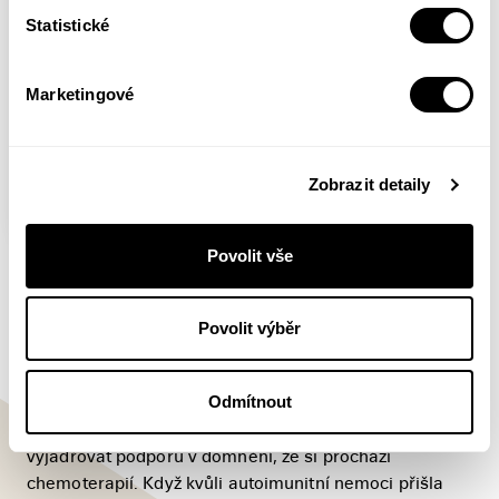
Statistické
Marketingové
Zobrazit detaily
Bez vlasů
Povolit vše
Štěpánka Jislová, Tereza Drahoňovská
Povolit výběr
Tereza si nikdy nemyslela, že bude mít pleš dřív než její
kluk. Neuměla si představit, že se jí bude stýskat po
Odmítnout
culíku, který ji lechtal na zádech. A už vůbec by ji
nenapadlo, že blízké okolí i lidé na ulici jí budou
vyjadřovat podporu v domnění, že si prochází
chemoterapií. Když kvůli autoimunitní nemoci přišla