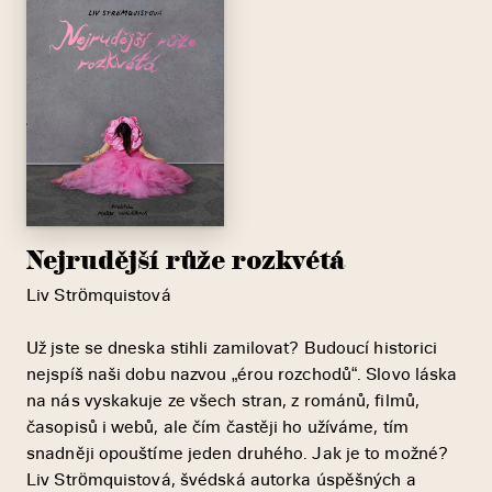
Nejrudější růže rozkvétá
Liv Strömquistová
Už jste se dneska stihli zamilovat? Budoucí historici
nejspíš naši dobu nazvou „érou rozchodů“. Slovo láska
na nás vyskakuje ze všech stran, z románů, filmů,
časopisů i webů, ale čím častěji ho užíváme, tím
snadněji opouštíme jeden druhého. Jak je to možné?
Liv Strömquistová, švédská autorka úspěšných a