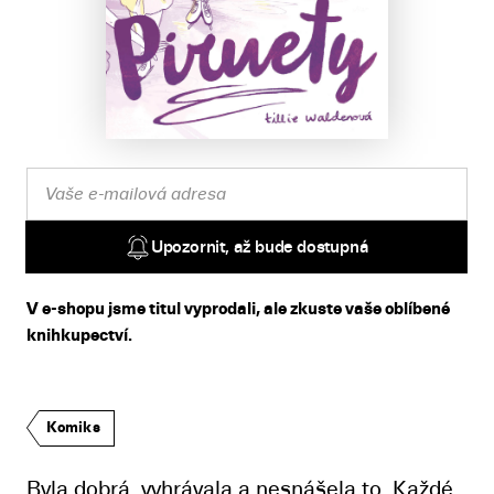
Upozornit, až bude dostupná
V e-shopu jsme titul vyprodali, ale zkuste vaše oblíbené
knihkupectví.
Komiks
Byla dobrá, vyhrávala a nesnášela to. Každé