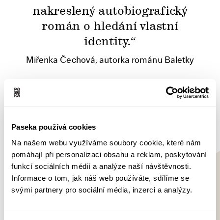
nakreslený autobiografický
román o hledání vlastní
identity.“
Miřenka Čechová, autorka románu Baletky
„Velmi dospělý, a zároveň
empatický pohled na
Paseka používá cookies
teenagerská léta. Komiksů o
Na našem webu využíváme soubory cookie, které nám
dospívajících dívkách bychom v
pomáhají při personalizaci obsahu a reklam, poskytování
současnosti našli řadu – a
funkcí sociálních médií a analýze naší návštěvnosti.
Informace o tom, jak náš web používáte, sdílíme se
Piruety patří mezi nimi k tomu
svými partnery pro sociální média, inzerci a analýzy.
nejlepšímu. Brilantní je
způsob, jímž o něm autorka