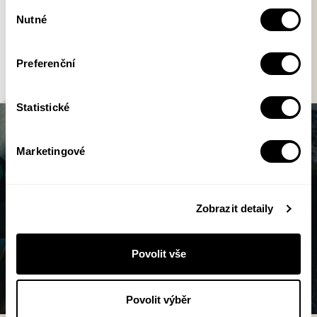
Výběr
vypráví.“
Nutné
souhlasu
Antonín Tesař, ČT Art
Preferenční
Statistické
Marketingové
Zobrazit detaily
Povolit vše
Povolit výběr