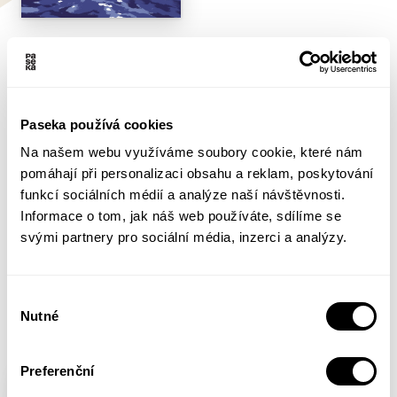
Jedno obyčejný léto
Jillian Tamakiová, Mariko Tamakiová
Dívky Rose a Windy se potkávají vždy jednou za rok,
Paseka používá cookies
když jejich rodiny tráví prázdniny u oceánu. Tohle léto
Na našem webu využíváme soubory cookie, které nám
vypadá jako každé jiné, ale něco důležitého se během
pomáhají při personalizaci obsahu a reklam, poskytování
něj změní. V melancholickém komiksu se přirozeně
funkcí sociálních médií a analýze naší návštěvnosti.
jako příliv a odliv mění perspektivy několika generací:
Informace o tom, jak náš web používáte, sdílíme se
Sledujeme společný bezstarostný čas Rose a Windy,
svými partnery pro sociální média, inzerci a analýzy.
manželskou krizi rodičů jedné z nich a příhody party
náctiletých, která se schází kolem místní...
Výběr
Více informací
Nutné
souhlasu
Preferenční