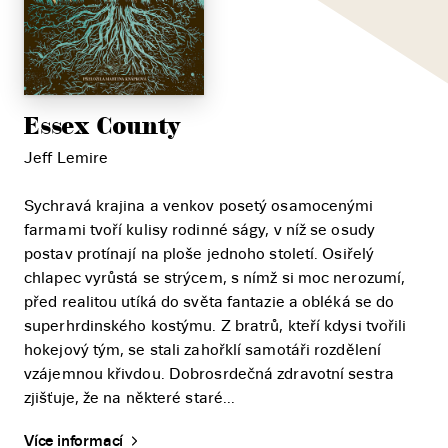
Essex County
Jeff Lemire
Sychravá krajina a venkov posetý osamocenými
farmami tvoří kulisy rodinné ságy, v níž se osudy
postav protínají na ploše jednoho století. Osiřelý
chlapec vyrůstá se strýcem, s nímž si moc nerozumí,
před realitou utíká do světa fantazie a obléká se do
superhrdinského kostýmu. Z bratrů, kteří kdysi tvořili
hokejový tým, se stali zahořklí samotáři rozdělení
vzájemnou křivdou. Dobrosrdečná zdravotní sestra
zjišťuje, že na některé staré...
Více informací