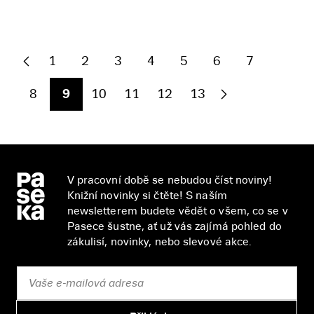
1
2
3
4
5
6
7
8
9
10
11
12
13
V pracovní době se nebudou číst noviny!
Knižní novinky si čtěte! S naším
newsletterem budete vědět o všem, co se v
Pasece šustne, ať už vás zajímá pohled do
zákulisí, novinky, nebo slevové akce.