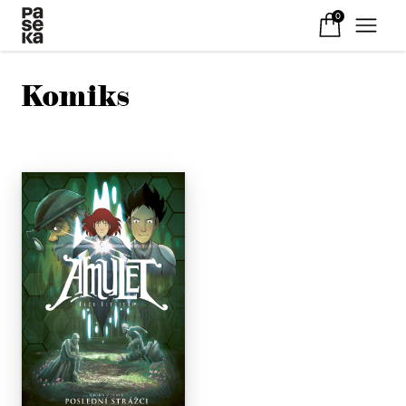
0
Komiks