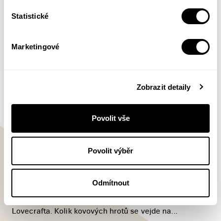
Statistické
Marketingové
Belzebubové
Zobrazit detaily
JP Ahonen
Ďábelský komiksový fenomén se jako bouře žene
Povolit vše
planetou a rozsévá kolem sebe děs i vtip. Vypráví o
rodince se zálibou v temné hudbě a okultních vědách.
Povolit výběr
Táta Sloth, mamka Lucyfera, dospívající Lilith a
benjamínek Leviatan se vyžívají v té nejroztomilejší
morbidnosti, servírují humor černý jak šálek
Odmítnout
satanissima nebo deathpressa a ve své
nekontrolované zábavě se nezaleknou ani velmistra
Lovecrafta. Kolik kovových hrotů se vejde na...