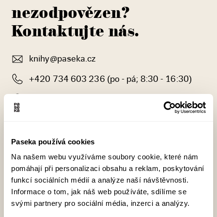
nezodpovězen?
Kontaktujte nás.
knihy@paseka.cz
+420 734 603 236
(po - pá; 8:30 - 16:30)
Vítkova 286/5, 186 00, Praha 8
Paseka používá cookies
Na našem webu využíváme soubory cookie, které nám
Jméno
pomáhají při personalizaci obsahu a reklam, poskytování
funkcí sociálních médií a analýze naší návštěvnosti.
Informace o tom, jak náš web používáte, sdílíme se
svými partnery pro sociální média, inzerci a analýzy.
E-mail