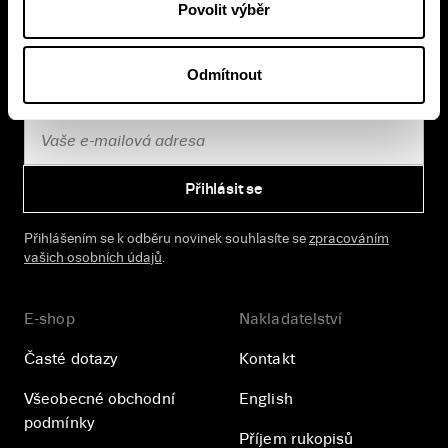
Povolit výběr
Knižní novinky si čtěte! S naším
newsletterem budete vědět o všem, co se v
Pasece šustne, ať už vás zajímá pohled do
Odmítnout
zákulisí, novinky, nebo slevové akce.
Přihlásit se
Přihlášením se k odběru novinek souhlasíte se
zpracováním
vašich osobních údajů
.
E-shop
Nakladatelství
Časté dotazy
Kontakt
Všeobecné obchodní
English
podmínky
Příjem rukopisů