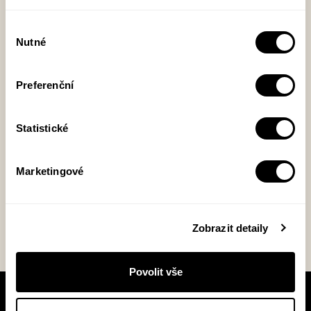
Výběr
Nutné
souhlasu
Zpráva
Preferenční
Statistické
Marketingové
Odeslat zprávu
Zobrazit detaily
Povolit vše
V pracovní době se nebudou číst noviny!