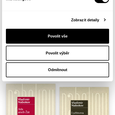
Zobrazit detaily
Povolit vše
Povolit výběr
Promluv, paměti
Lolita
Odmítnout
Vladimir Nabokov
Vladimir Nabokov