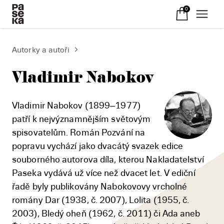
0
Autorky a autoři
Vladimir Nabokov
Vladimir Nabokov (1899–1977)
patří k nejvýznamnějším světovým
spisovatelům. Román Pozvání na
popravu vychází jako dvacátý svazek edice
souborného autorova díla, kterou Nakladatelství
Paseka vydává už více než dvacet let. V ediční
řadě byly publikovány Nabokovovy vrcholné
romány Dar (1938, č. 2007), Lolita (1955, č.
2003), Bledý oheň (1962, č. 2011) či Ada aneb