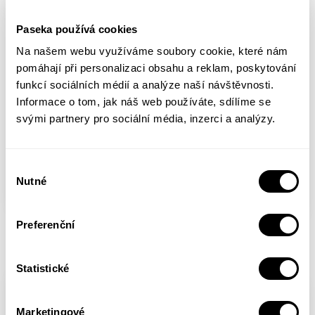
Paseka používá cookies
Na našem webu využíváme soubory cookie, které nám
pomáhají při personalizaci obsahu a reklam, poskytování
funkcí sociálních médií a analýze naší návštěvnosti.
Informace o tom, jak náš web používáte, sdílíme se
svými partnery pro sociální média, inzerci a analýzy.
Výběr
Nutné
souhlasu
Průzračné věci
Preferenční
Hrdinský čin
Vladimir Nabokov
Vladimir Nabokov
Statistické
Marketingové