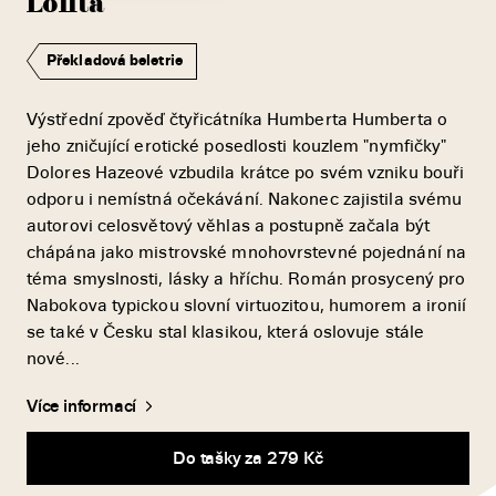
Lolita
Překladová beletrie
Výstřední zpověď čtyřicátníka Humberta Humberta o
jeho zničující erotické posedlosti kouzlem "nymfičky"
Dolores Hazeové vzbudila krátce po svém vzniku bouři
odporu i nemístná očekávání. Nakonec zajistila svému
autorovi celosvětový věhlas a postupně začala být
chápána jako mistrovské mnohovrstevné pojednání na
téma smyslnosti, lásky a hříchu. Román prosycený pro
Nabokova typickou slovní virtuozitou, humorem a ironií
se také v Česku stal klasikou, která oslovuje stále
nové...
Více informací
Do tašky za 279 Kč