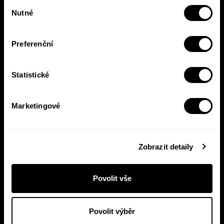
Výběr
zákulisí, novinky, nebo slevové akce.
Nutné
souhlasu
Preferenční
Přihlásit se
Statistické
Přihlášením se k odběru novinek souhlasíte se
zpracováním
vašich osobních údajů
.
Marketingové
E-shop
Nakladatelství
Časté dotazy
Kontakt
Zobrazit detaily
Všeobecné obchodní
English
podmínky
Povolit vše
Příjem rukopisů
Zásady ochrany
Pro média
osobních údajů
Povolit výběr