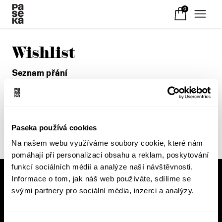
0
Wishlist
Seznam přání
Váš seznam přání je prázdný.
Paseka používá cookies
Na našem webu využíváme soubory cookie, které nám
pomáhají při personalizaci obsahu a reklam, poskytování
funkcí sociálních médií a analýze naší návštěvnosti.
Informace o tom, jak náš web používáte, sdílíme se
V pracovní době se nebudou číst noviny!
svými partnery pro sociální média, inzerci a analýzy.
Knižní novinky si čtěte! S naším
newsletterem budete vědět o všem, co se v
Pasece šustne, ať už vás zajímá pohled do