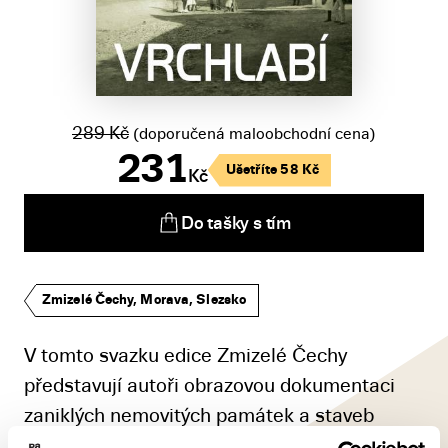
289
Kč
(doporučená maloobchodní cena)
231
Ušetříte
58
Kč
Kč
Do tašky s tím
Zmizelé Čechy, Morava, Slezsko
V tomto svazku edice Zmizelé Čechy
představují autoři obrazovou dokumentaci
zaniklých nemovitých památek a staveb
vrchlabského regionu.