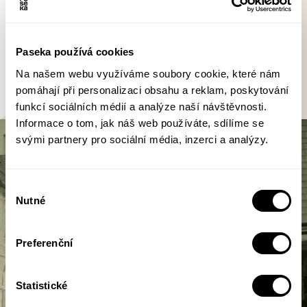
80 stránek
V8b 145 x 205 mm
Paseka používá cookies
Na našem webu využíváme soubory cookie, které nám
Více informací z tiráže
pomáhají při personalizaci obsahu a reklam, poskytování
funkcí sociálních médií a analýze naší návštěvnosti.
Informace o tom, jak náš web používáte, sdílíme se
svými partnery pro sociální média, inzerci a analýzy.
Výběr
Nutné
souhlasu
Preferenční
Statistické