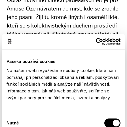
Obraz fiktivního kibucu padesátých let je pro
Amose Oze návratem do míst, kde se zrodilo
jeho psaní. Žijí tu kromě jiných i osamělí lidé,
kteří se s kolektivistickým duchem prostředí
těžko vyrovnávají. Skutečné sny se střetávají
s idealismem v příběhu otce, který se
rozhodne postavit milenci své dcery, svému
příteli a vrstevníkovi, v osudu starého
Paseka používá cookies
zahradníka, který na svých bedrech nese
Na našem webu využíváme soubory cookie, které nám
celou tíži tohoto světa, nebo v líčení ženy, jež
pomáhají při personalizaci obsahu a reklam, poskytování
funkcí sociálních médií a analýze naší návštěvnosti.
své sokyni píše mučivě zvrácené dopisy.
Informace o tom, jak náš web používáte, sdílíme se
Ozovo brilantní literární mistrovství je tu opět
svými partnery pro sociální média, inzerci a analýzy.
hluboce lidské, empatické a zároveň kritické
k dějinám i společnosti.
Výběr
144 stránek
Nutné
souhlasu