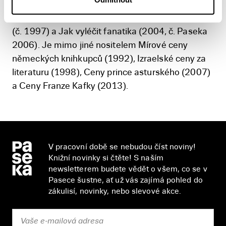
Jidáš (2015, č. Paseka 2017), jako esejista byl
představen soubory textů Mír, láska a kompromis
(č. 1997) a Jak vyléčit fanatika (2004, č. Paseka
2006). Je mimo jiné nositelem Mírové ceny
německých knihkupců (1992), Izraelské ceny za
literaturu (1998), Ceny prince asturského (2007)
a Ceny Franze Kafky (2013).
V pracovní době se nebudou číst noviny!
Knižní novinky si čtěte! S naším
newsletterem budete vědět o všem, co se v
Pasece šustne, ať už vás zajímá pohled do
zákulisí, novinky, nebo slevové akce.