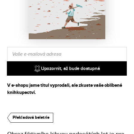
Upozornit, až bude dostupná
V e-shopu jsme titul vyprodali, ale zkuste vaše oblíbené
knihkupectví.
Překladová beletrie