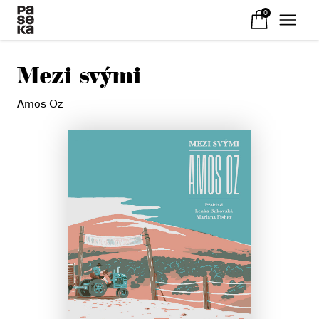
0
Mezi svými
Amos Oz