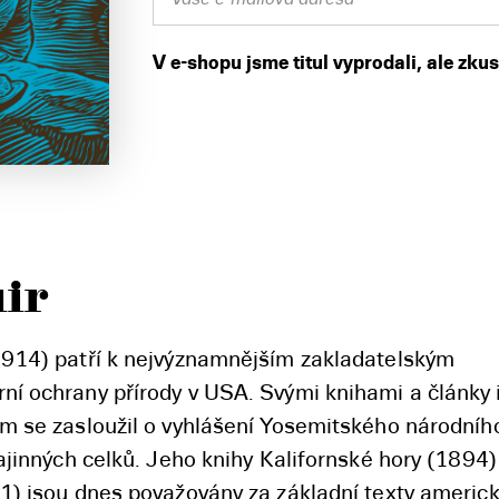
V e-shopu jsme titul vyprodali, ale zku
ir
914) patří k nejvýznamnějším zakladatelským
 ochrany přírody v USA. Svými knihami a články 
m se zasloužil o vyhlášení Yosemitského národníh
ajinných celků. Jeho knihy Kalifornské hory (1894) 
) jsou dnes považovány za základní texty americké