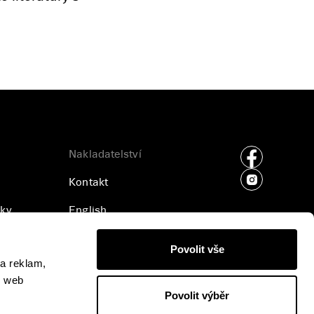
Nakladatelství
Kontakt
ky
English
ajů
Příjem rukopisů
Povolit vše
a reklam,
Pro média
š web
Povolit výběr