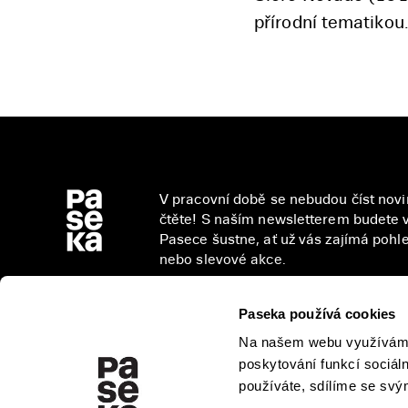
přírodní tematikou
V pracovní době se nebudou číst novin
čtěte! S naším newsletterem budete v
Pasece šustne, ať už vás zajímá pohled
nebo slevové akce.
Paseka používá cookies
Na našem webu využíváme 
Přihlášením se k odběru novinek souhlasíte 
poskytování funkcí sociál
osobních údajů
.
používáte, sdílíme se svým