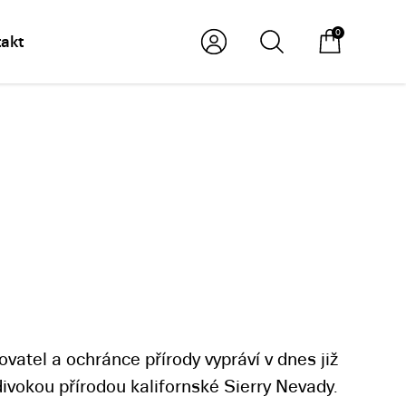
0
akt
vatel a ochránce přírody vypráví v dnes již
ivokou přírodou kalifornské Sierry Nevady.