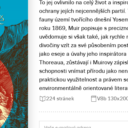
To jej ovlivnilo na celý život a insp
ochrany jejích nejcennějších partií. 
fauny území tvořícího dnešní Yosemi
roku 1869, Muir popisuje s precizn
uvědomuje si však také, jak rychle
divočiny vzít za své působením pos
jako eseje a úvahy jeho inspirátor
Thoreaua, zůstávají i Muirovy zápi
schopnosti vnímat přírodu jako nen
praktickou využitelnost a právem se
environmentálně orientované litera
224 stránek
V8b 130x20