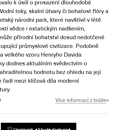
irovalo k úsilí o prosazení dlouhodobé
Vodní toky, skalní útvary či bohatost flóry a
tský národní park, které navštívil v létě
ostí vědce i extatickým nadšením,
 může přírodní bohatství dosud nedotčené
tupující průmyslové civilizace. Podobně
a a velkého vzoru Henryho Davida
sky dodnes aktuálním svědectvím o
ahraditelnou hodnotu bez ohledu na její
 řadí mezi klíčová díla moderní
tury.
0
Více informací z tiráže
Upozornit, až bude dostupná