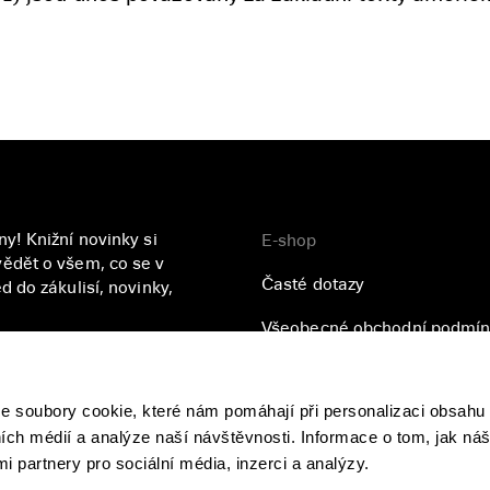
.
y! Knižní novinky si
E-shop
ědět o všem, co se v
Časté dotazy
 do zákulisí, novinky,
Všeobecné obchodní podmín
Přihlásit se
Zásady ochrany osobních úd
soubory cookie, které nám pomáhají při personalizaci obsahu 
se
zpracováním vašich
ních médií a analýze naší návštěvnosti. Informace o tom, jak ná
i partnery pro sociální média, inzerci a analýzy.