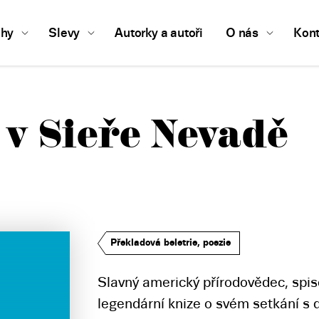
ihy
Slevy
Autorky a autoři
O nás
Kont
 v Sieře Nevadě
Překladová beletrie, poezie
Slavný americký přírodovědec, spiso
legendární knize o svém setkání s d