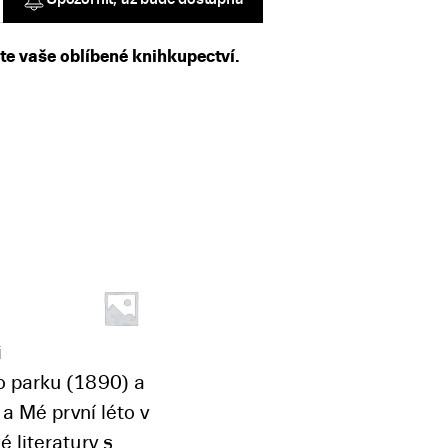
ste vaše oblíbené knihkupectví.
i
o parku (1890) a
a Mé první léto v
 literatury s