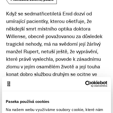
Když se sedmatřicetiletá Enid dozví od
umírající pacientky, kterou ošetřuje, že
někdejší smrt místního optika doktora
Willense, obecně považovanou za důsledek
tragické nehody, má na svědomí její žárlivý
manžel Rupert, netuší ještě, že vyprávění,
které právě vyslechla, povede k zásadnímu
zlomu v jejím osamělém životě a její touha
konat dobro službou druhým se ocitne ve
zcela novém světle.
Podobně jako v předchozích úspěšných
Paseka používá cookies
knihách, i v mistrovské titulní povídce a
Na našem webu využíváme soubory cookie, které nám
dalších příbězích své nové sbírky vypráví