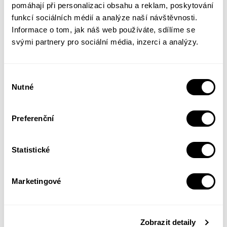
pomáhají při personalizaci obsahu a reklam, poskytování
Alice Munroová o sváru rozumu a citu v
funkcí sociálních médií a analýze naší návštěvnosti.
lidském nitru a osudných maličkostech, jež
Informace o tom, jak náš web používáte, sdílíme se
dokážou zvrátit běh našeho života. Náhlé
svými partnery pro sociální média, inzerci a analýzy.
podlehnutí rozmaru mysli, milostné vzplanutí,
touha vzepřít se konvencím a tlaku okolí či
Výběr
přímo koketování s nebezpečím mohou
Nutné
souhlasu
otevřít cestu k nové životní zkušenosti, ale
nezřídka mívají - jak zjišťuje nejedna z
Preferenční
autorčiných hrdinek - i nepředvídané, ne-li
přímo tragické důsledky.
Statistické
328 stránek
Marketingové
V8b 130 x 200 mm
Více informací z tiráže
Zobrazit detaily