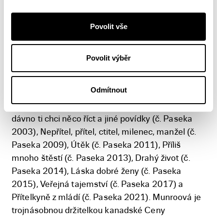
Alice Munroová
Povolit vše
Alice Munroová (1931) pochází z
Povolit výběr
Winghamu v kanadské provincii
Ontario. Je autorkou čtrnácti
Odmítnout
souborů kratších próz a jednoho
románu. V českém překladu ji proslavily knihy Už
dávno ti chci něco říct a jiné povídky (č. Paseka
2003), Nepřítel, přítel, ctitel, milenec, manžel (č.
Paseka 2009), Útěk (č. Paseka 2011), Příliš
mnoho štěstí (č. Paseka 2013), Drahý život (č.
Paseka 2014), Láska dobré ženy (č. Paseka
2015), Veřejná tajemství (č. Paseka 2017) a
Přítelkyně z mládí (č. Paseka 2021). Munroová je
trojnásobnou držitelkou kanadské Ceny