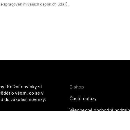
se
zpracováním vašich osobních údajů
.
y! Knižní novinky si
E-shop
ědět o všem, co se v
Časté dotazy
 do zákulisí, novinky,
Všeobecné obchodní podmín
Přihlásit se
Zásady ochrany osobních úd