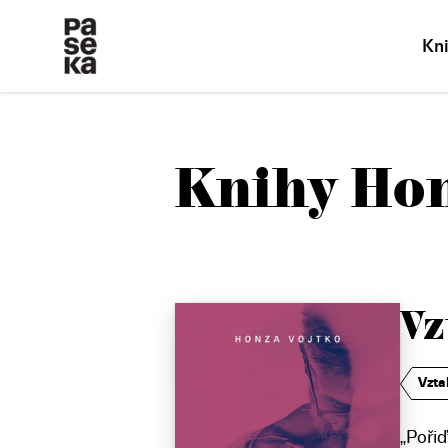
Kn
Knihy Hon
Vz
Vzta
„Poři