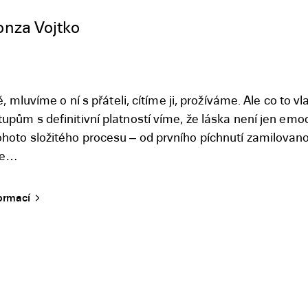
nza Vojtko
, mluvíme o ní s přáteli, cítíme ji, prožíváme. Ale co to vl
pům s definitivní platností víme, že láska není jen emo
oto složitého procesu – od prvního píchnutí zamilovano
íme…
formací