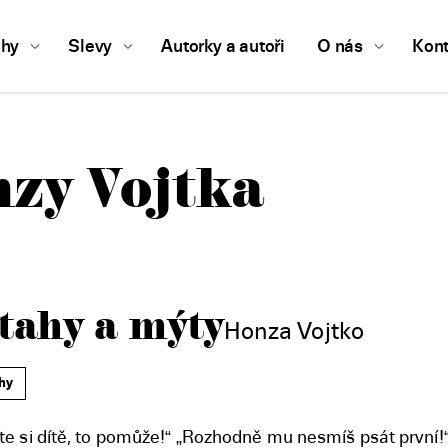
ihy
Slevy
Autorky a autoři
O nás
Kont
zy Vojtka
tahy a mýty
Honza Vojtko
hy
ďte si dítě, to pomůže!“ „Rozhodně mu nesmíš psát první