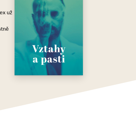
ex už
stně