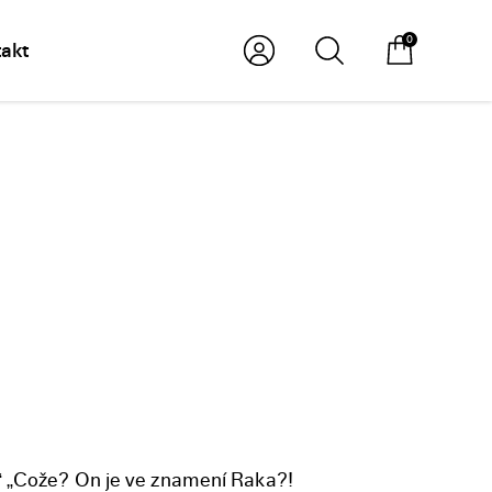
0
akt
!“ „Cože? On je ve znamení Raka?!