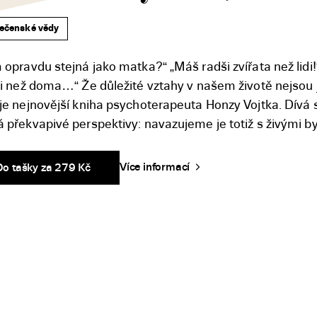
ečenské vědy
opravdu stejná jako matka?“ „Máš radši zvířata než lidi!“
i než doma…“ Že důležité vztahy v našem životě nejsou je
e nejnovější kniha psychoterapeuta Honzy Vojtka. Dívá s
 překvapivé perspektivy: navazujeme je totiž s živými 
Více informací
Do tašky za 279 Kč