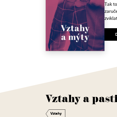
Tak t
zaruče
zvikl
Vztahy a past
Vztahy