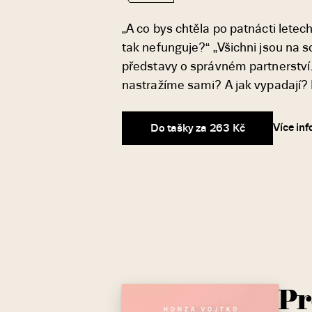
„A co bys chtěla po patnácti lete
tak nefunguje?“ „Všichni jsou na soc
představy o správném partnerství. 
nastražíme sami? A jak vypadají
Více in
Do tašky za 263 Kč
Pr