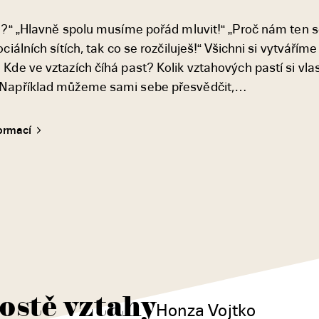
ch?“ „Hlavně spolu musíme pořád mluvit!“ „Proč nám ten s
iálních sítích, tak co se rozčiluješ!“ Všichni si vytváříme
Kde ve vztazích číhá past? Kolik vztahových pastí si vla
? Například můžeme sami sebe přesvědčit,…
formací
ostě vztahy
Honza Vojtko