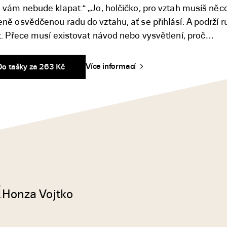
o vám nebude klapat.“ „Jo, holčičko, pro vztah musíš něc
ně osvědčenou radu do vztahu, ať se přihlásí. A podrží r
at. Přece musí existovat návod nebo vysvětlení, proč…
Více informací
Do tašky za 263 Kč
i
Honza Vojtko