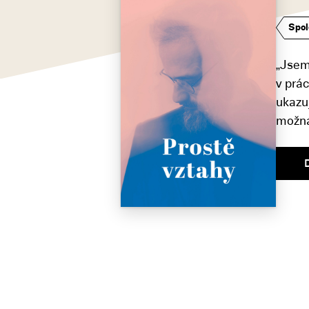
Spol
„Jsem 
v prác
ukazuj
možná