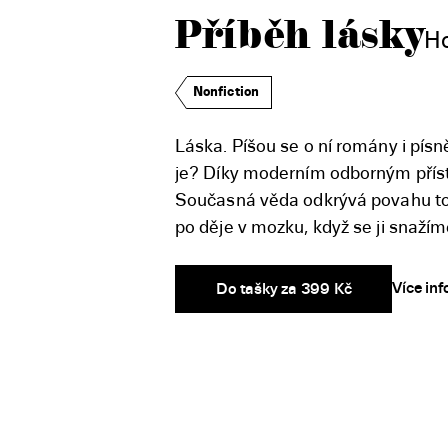
Příběh lásky
Ho
Nonfiction
Láska. Píšou se o ní romány i písně
je? Díky moderním odborným přístu
Současná věda odkrývá povahu toh
po děje v mozku, když se ji snaž
Více in
Do tašky za 399 Kč