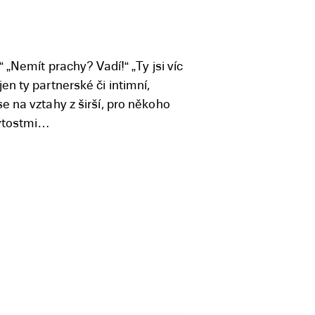
 „Nemít prachy? Vadí!“ „Ty jsi víc
n ty partnerské či intimní,
e na vztahy z širší, pro někoho
bytostmi…