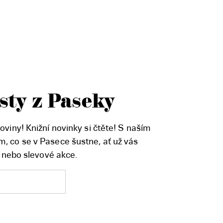
sty z Paseky
viny! Knižní novinky si čtěte! S naším
, co se v Pasece šustne, ať už vás
, nebo slevové akce.