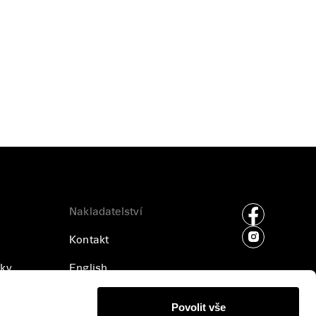
Nakladatelství
Kontakt
ky
English
ajů
Příjem rukopisů
Povolit vše