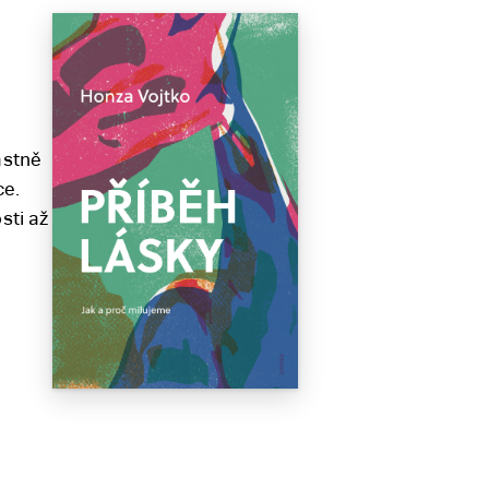
astně
ce.
sti až