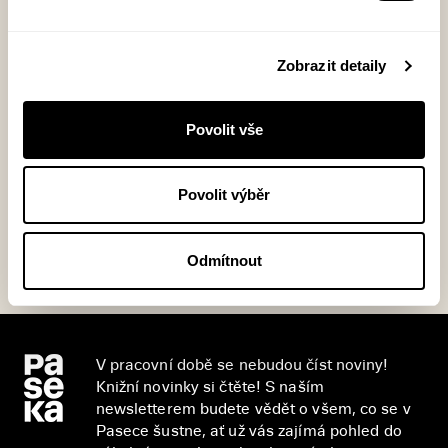
dotazy, třeba o dopravě nebo platbě.
Navštivte časté dotazy
Zobrazit detaily
Chtěli byste nějaký milostný román prožít,
Povolit vše
nebo přečíst? Pomůžeme s výběrem
správné knihy a vyřešíme jakýkoli problém
s objednávkou.
Povolit výběr
Napište nám nebo zavolejte
Odmítnout
V pracovní době se nebudou číst noviny!
Knižní novinky si čtěte! S naším
newsletterem budete vědět o všem, co se v
Pasece šustne, ať už vás zajímá pohled do