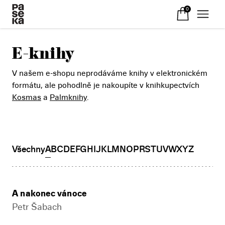
0
E-knihy
V našem e-shopu neprodáváme knihy v elektronickém
formátu, ale pohodlně je nakoupíte v knihkupectvích
Kosmas
a
Palmknihy
.
Všechny
A
B
C
D
E
F
G
H
I
J
K
L
M
N
O
P
R
S
T
U
V
W
X
Y
Z
A nakonec vánoce
Petr Šabach