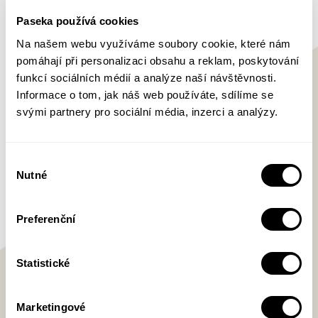
Paseka používá cookies
Autismus a Chardonnay
Martin Selner
Na našem webu využíváme soubory cookie, které nám
pomáhají při personalizaci obsahu a reklam, poskytování
funkcí sociálních médií a analýze naší návštěvnosti.
Autismus a Chardonnay: Pozdní sběr
Informace o tom, jak náš web používáte, sdílíme se
Martin Selner
svými partnery pro sociální média, inzerci a analýzy.
Až do konce času
Brian Greene
Výběr
Nutné
souhlasu
Preferenční
Na co vy tady čekáte?
Statistické
Na pohlavní choroby? Nemáme, nevedeme!
Marketingové
Jinak se ale pokusíme poradit s obecnými