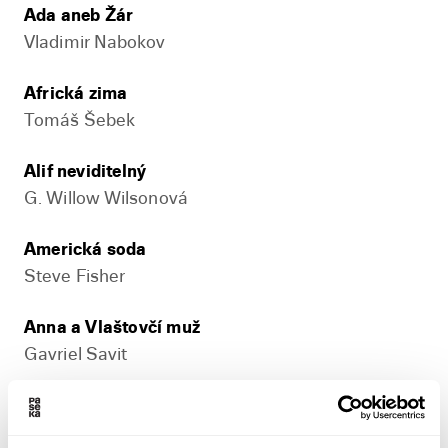
Ada aneb Žár
Vladimir Nabokov
Africká zima
Tomáš Šebek
Alif neviditelný
G. Willow Wilsonová
Americká soda
Steve Fisher
Anna a Vlaštovčí muž
Gavriel Savit
Antifragilita
Nassim Nicholas Taleb