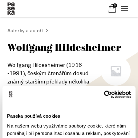
0
Autorky a autoři
Wolfgang Hildesheimer
Wolfgang Hildesheimer (1916-
-1991), českým čtenářům dosud
známý staršími překlady několika
dramat a dvou prozaických svazků, patří k
významným německým prozaikům a dramatikům
uplynulého století.
Paseka používá cookies
Na našem webu využíváme soubory cookie, které nám
pomáhají při personalizaci obsahu a reklam, poskytování