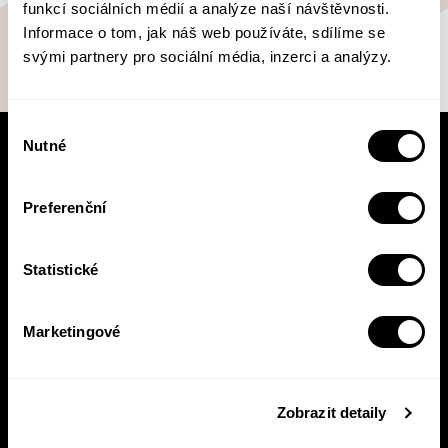
funkcí sociálních médií a analýze naší návštěvnosti.
Informace o tom, jak náš web používáte, sdílíme se
svými partnery pro sociální média, inzerci a analýzy.
Výběr
Nutné
souhlasu
V pracovní době se nebudou číst noviny!
Knižní novinky si čtěte! S naším
newsletterem budete vědět o všem, co se v
Preferenční
Pasece šustne, ať už vás zajímá pohled do
zákulisí, novinky, nebo slevové akce.
Statistické
Marketingové
Přihlásit se
Přihlášením se k odběru novinek souhlasíte se
zpracováním
Zobrazit detaily
vašich osobních údajů
.