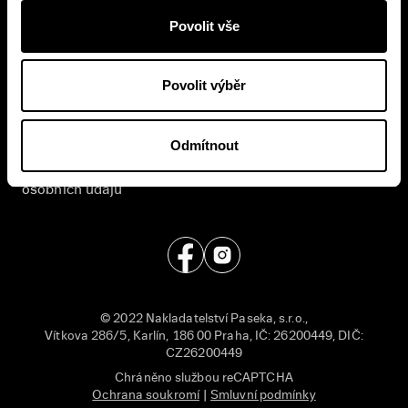
Povolit vše
E-shop
Nakladatelství
Časté dotazy
Kontakt
Povolit výběr
Všeobecné obchodní
English
podmínky
Odmítnout
Příjem rukopisů
Zásady ochrany
Pro média
osobních údajů
© 2022 Nakladatelství Paseka, s.r.o.,
Vítkova 286/5, Karlín, 186 00 Praha, IČ: 26200449, DIČ:
CZ26200449
Chráněno službou reCAPTCHA
Ochrana soukromí
|
Smluvní podmínky