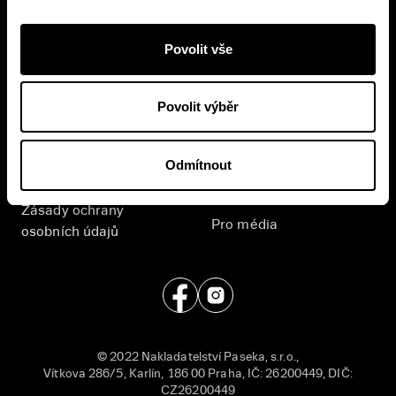
Přihlášením se k odběru novinek souhlasíte se
zpracováním
vašich osobních údajů
.
Povolit vše
E-shop
Nakladatelství
Povolit výběr
Časté dotazy
Kontakt
Všeobecné obchodní
English
Odmítnout
podmínky
Příjem rukopisů
Zásady ochrany
Pro média
osobních údajů
© 2022 Nakladatelství Paseka, s.r.o.,
Vítkova 286/5, Karlín, 186 00 Praha, IČ: 26200449, DIČ:
CZ26200449