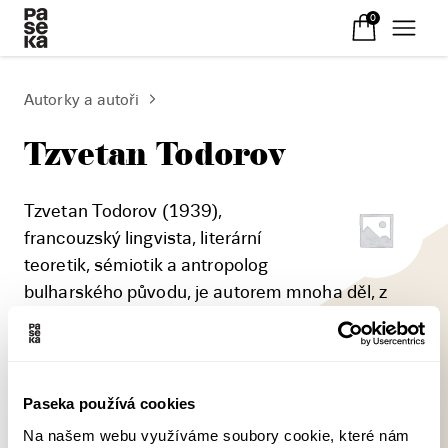
0
Autorky a autoři
Tzvetan Todorov
Tzvetan Todorov (1939),
francouzský lingvista, literární
teoretik, sémiotik a antropolog
bulharského původu, je autorem mnoha děl, z
nichž byly do češtiny zatím přeloženy Dobytí
Ameriky (1982, č. 1996), V mezní situaci (1991,
č. 2000), Poetika prózy (1974, 1978, č. 2000) a
Úvod do fantastické literatury (1970, č. 2011).
Paseka používá cookies
Na našem webu využíváme soubory cookie, které nám