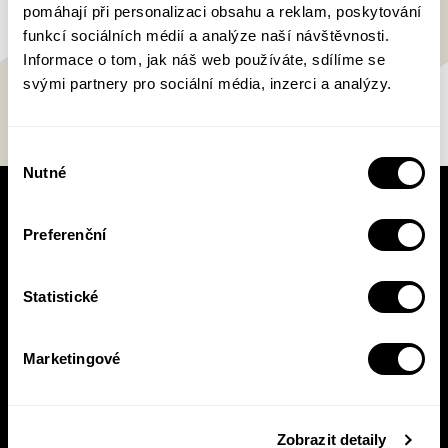
pomáhají při personalizaci obsahu a reklam, poskytování
funkcí sociálních médií a analýze naší návštěvnosti.
Informace o tom, jak náš web používáte, sdílíme se
svými partnery pro sociální média, inzerci a analýzy.
Výběr
Nutné
souhlasu
V pracovní době se nebudou číst noviny!
Preferenční
Knižní novinky si čtěte! S naším
newsletterem budete vědět o všem, co se v
Pasece šustne, ať už vás zajímá pohled do
Statistické
zákulisí, novinky, nebo slevové akce.
Marketingové
Přihlásit se
Zobrazit detaily