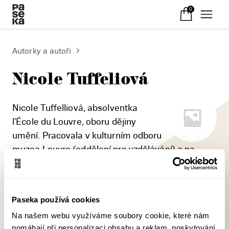
0
Autorky a autoři
Nicole Tuffeliová
Nicole Tuffelliová, absolventka
l'École du Louvre, oboru dějiny
umění. Pracovala v kulturním odboru
muzea Louvre (oddělení pro vzdělávání) a na
ministerstvu kultury jako tajemnice nákupní
komise pro výtvarné umění Národního fondu
současného umění.
Paseka používá cookies
Na našem webu využíváme soubory cookie, které nám
pomáhají při personalizaci obsahu a reklam, poskytování