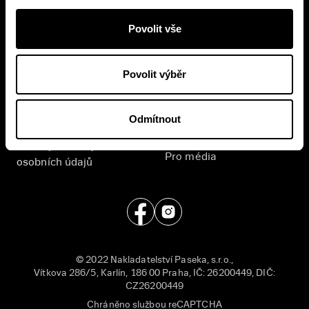
vašich osobních údajů
.
Povolit vše
E-shop
Nakladatelství
Časté dotazy
Kontakt
Povolit výběr
Všeobecné obchodní
English
podmínky
Odmítnout
Příjem rukopisů
Zásady ochrany
Pro média
osobních údajů
© 2022 Nakladatelství Paseka, s.r.o.,
Vítkova 286/5, Karlín, 186 00 Praha, IČ: 26200449, DIČ:
CZ26200449
Chráněno službou reCAPTCHA