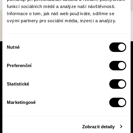
funkcí sociálních médií a analýze naší návštěvnosti.
Informace o tom, jak náš web používáte, sdílíme se
svými partnery pro sociální média, inzerci a analýzy.
Výběr
Nutné
souhlasu
V pracovní době se nebudou číst noviny!
Knižní novinky si čtěte! S naším
Preferenční
newsletterem budete vědět o všem, co se v
Pasece šustne, ať už vás zajímá pohled do
zákulisí, novinky, nebo slevové akce.
Statistické
Marketingové
Přihlásit se
Zobrazit detaily
Přihlášením se k odběru novinek souhlasíte se
zpracováním