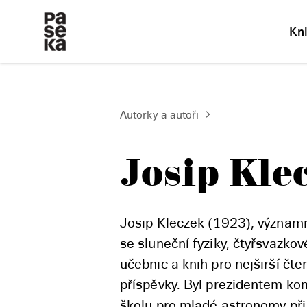
Kn
Autorky a autoři
Josip Kle
Josip Kleczek (1923), významn
se sluneční fyziky, čtyřsvazko
učebnic a knih pro nejširší čt
příspěvky. Byl prezidentem ko
školu pro mladé astronomy př