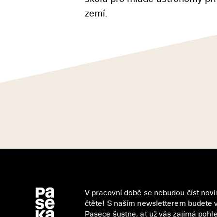
zemí.
V pracovní době se nebudou číst novin
čtěte! S naším newsletterem budete v
Pasece šustne, ať už vás zajímá pohled