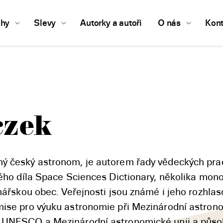
ihy
Slevy
Autorky a autoři
O nás
Kont
czek
ý český astronom, je autorem řady vědeckých prací
vého díla Space Sciences Dictionary, několika mono
enářskou obec. Veřejnosti jsou známé i jeho rozhla
mise pro výuku astronomie při Mezinárodní astronom
i UNESCO a Mezinárodní astronomické unii a působ