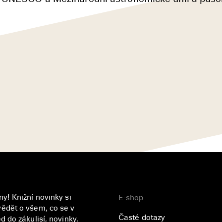
y! Knižní novinky si
E-shop
ědět o všem, co se v
Časté dotazy
 do zákulisí, novinky,