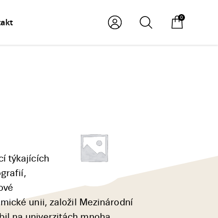
0
akt
 týkajících
grafií,
sové
ické unii, založil Mezinárodní
il na univerzitách mnoha