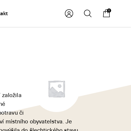
0
akt
 založila
rné
potravu či
tví místního obyvatelstva. Je
 povýšila do šlechtického stavu.