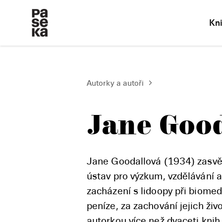
Kn
Autorky a autoři
Jane Goo
Jane Goodallová (1934) zasvět
ústav pro výzkum, vzdělávání a
zacházení s lidoopy při biomed
peníze, za zachování jejich živ
autorkou více než dvaceti knih.