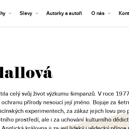
ihy
Slevy
Autorky a autoři
O nás
Kont
dallová
ila celý svůj život výzkumu šimpanzů. V roce 1977
 ochranu přírody nesoucí její jméno. Bojuje za šet
icínských experimentech, za zákaz jejich lovu pro 
otního prostředí, ale i za uchování kulturního dědic
 Anglická královna ji za její lidský i vědecký přínos