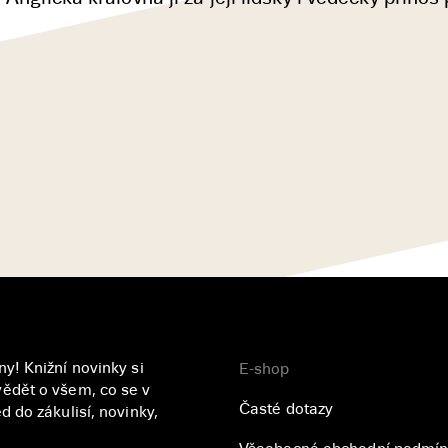
y! Knižní novinky si
E-shop
ědět o všem, co se v
Časté dotazy
 do zákulisí, novinky,