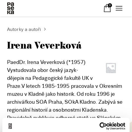
0
Autorky a autoři
Irena Veverková
PaedDr. Irena Veverková (*1957)
Vystudovala obor český jazyk-
dějepis na Pedagogické fakultě UK v
Praze.V letech 1985-1995 pracovala v Okresním
muzeu v Kladně jako historik. Od roku 1996 je
archivářkou SOA Praha, SOkA Kladno. Zabývá se
regionální historií a osobnostmi Kladenska.
Pravidelně publikuje odborné statě ve Slánském
obzoru od jeho obnovení v roce 1993. Ze