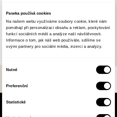
samostatných prací například Procházka
Kladnem (1998), 100 let spořitelny v Kladně
Paseka používá cookies
(1999), Kladenský symfonický orchestr (2002),
Na našem webu využíváme soubory cookie, které nám
Dvořákova kladenská zastavení (2005), Antonín
pomáhají při personalizaci obsahu a reklam, poskytování
Raymond a Reimannové, osud židovské rodiny ve
funkcí sociálních médií a analýze naší návštěvnosti.
XX. století. (2006).
Informace o tom, jak náš web používáte, sdílíme se
svými partnery pro sociální média, inzerci a analýzy.
Výběr
Nutné
souhlasu
Preferenční
Statistické
V pracovní době se nebudou číst noviny!
Knižní novinky si čtěte! S naším