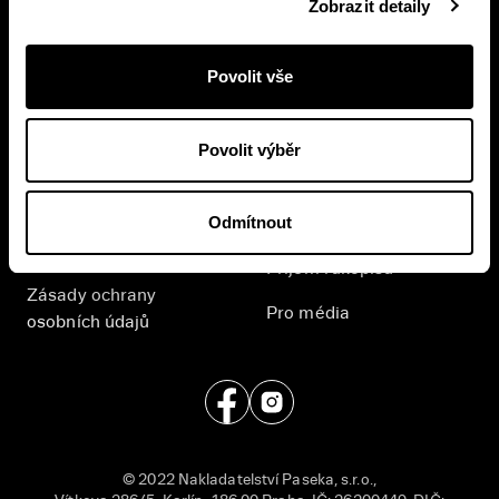
Zobrazit detaily
Přihlášením se k odběru novinek souhlasíte se
zpracováním
vašich osobních údajů
.
Povolit vše
E-shop
Nakladatelství
Povolit výběr
Časté dotazy
Kontakt
Odmítnout
Všeobecné obchodní
English
podmínky
Příjem rukopisů
Zásady ochrany
Pro média
osobních údajů
© 2022 Nakladatelství Paseka, s.r.o.,