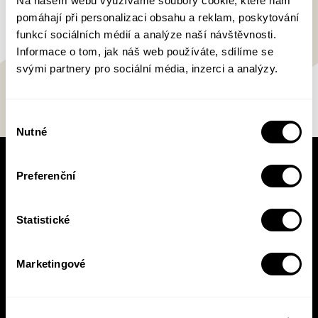
Na našem webu využíváme soubory cookie, které nám
pomáhají při personalizaci obsahu a reklam, poskytování
funkcí sociálních médií a analýze naší návštěvnosti.
Informace o tom, jak náš web používáte, sdílíme se
svými partnery pro sociální média, inzerci a analýzy.
Výběr
Nutné
souhlasu
V pracovní době se nebudou číst noviny!
Preferenční
Knižní novinky si čtěte! S naším
newsletterem budete vědět o všem, co se v
Statistické
Pasece šustne, ať už vás zajímá pohled do
zákulisí, novinky, nebo slevové akce.
Marketingové
Přihlásit se