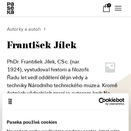
0
Autorky a autoři
František Jílek
PhDr. František Jílek, CSc. (nar.
1924), vystudoval historii a filozofii.
Řadu let vedl oddělení dějin vědy a
techniky Národního technického muzea. Kromě
četných vědeckých prací je autorem knih Na
prahu naší techniky, Dějiny techniky, Studenti v
revoluci 1948, Muž za patnáct miliard dolarů,
Světové vynálezy aj. Některá z jeho děl byla
Paseka používá cookies
přeložena do několika cizích jazyků.