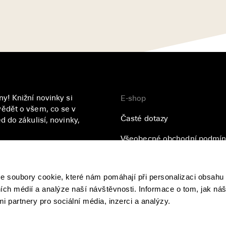
y! Knižní novinky si
E-shop
ědět o všem, co se v
Časté dotazy
 do zákulisí, novinky,
Všeobecné obchodní podmín
Přihlásit se
Zásady ochrany osobních úd
soubory cookie, které nám pomáhají při personalizaci obsahu 
se
zpracováním vašich
ních médií a analýze naší návštěvnosti. Informace o tom, jak ná
i partnery pro sociální média, inzerci a analýzy.
© 2022 Nakladatelství Paseka, s.r.o.,