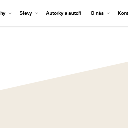
ihy
Slevy
Autorky a autoři
O nás
Kont
n