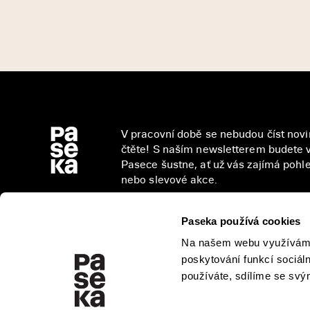
V pracovní době se nebudou číst novin
čtěte! S naším newsletterem budete v
Pasece šustne, ať už vás zajímá pohled
nebo slevové akce.
Paseka používá cookies
Na našem webu využíváme 
Přihlášením se k odběru novinek souhlasíte 
poskytování funkcí sociál
osobních údajů
.
používáte, sdílíme se svým