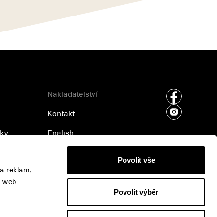
Nakladatelství
Kontakt
ky
English
ajů
Příjem rukopisů
Povolit vše
a reklam,
Pro média
š web
Povolit výběr