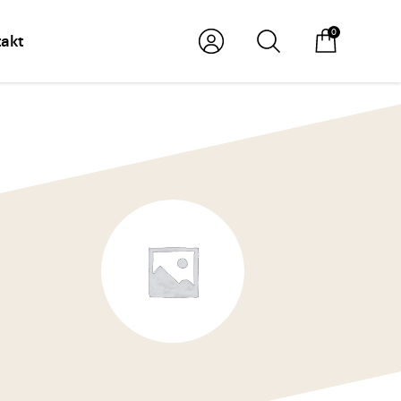
0
akt