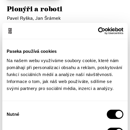
Pionýři a roboti
Pavel Ryška, Jan Šrámek
Objevná monografie badatelů v oblasti výtvarné
kultury mapuje zlatou éru československé ilustrace,
kdy po létech stalinistického socialistického realismu
Paseka používá cookies
začaly do vizuální tvorby pronikat nejprogresivnější
postupy. Vedle pérovek se znovu objevily koláže a
Na našem webu využíváme soubory cookie, které nám
kombinované techniky, které se z novin, časopisů a
pomáhají při personalizaci obsahu a reklam, poskytování
knih rozšířily do nejrůznějších propagačních
funkcí sociálních médií a analýze naší návštěvnosti.
prostředků i na televizní obrazovky. Plastické vize
Informace o tom, jak náš web používáte, sdílíme se
dokonalé budoucnosti, zrozené z popisných ilustrací
svými partnery pro sociální média, inzerci a analýzy.
budovatelských ideálů, ustoupily abstraktním
kompozicím a montážím,...
Výběr
Nutné
Více informací
souhlasu
Do tašky za 99 Kč