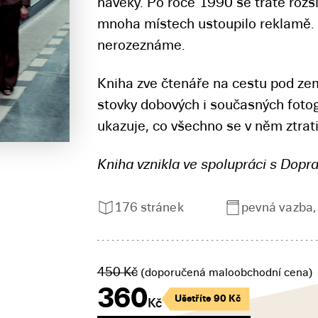
navěky. Po roce 1990 se tratě rozš
mnoha místech ustoupilo reklamě. 
nerozeznáme.
Kniha zve čtenáře na cestu pod zem
stovky dobových i současných fotog
ukazuje, co všechno se v něm ztrati
Kniha vznikla ve spolupráci s Dop
176 stránek
pevná vazba
450
Kč
(doporučená maloobchodní cena)
360
Ušetříte
90
Kč
Kč