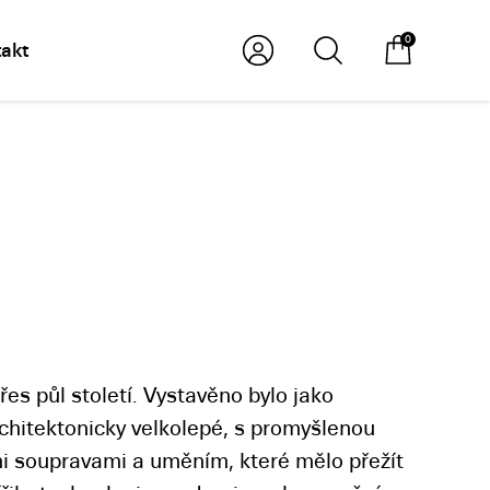
0
akt
es půl století. Vystavěno bylo jako
architektonicky velkolepé, s promyšlenou
ými soupravami a uměním, které mělo přežít