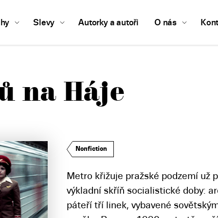
ihy
Slevy
Autorky a autoři
O nás
Kont
ů na Háje
Nonfiction
Metro křižuje pražské podzemí už př
výkladní skříň socialistické doby: 
páteří tří linek, vybavené sovětsk