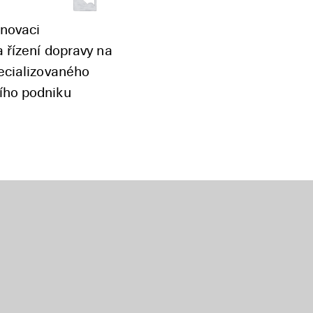
enovaci
 řízení dopravy na
pecializovaného
ího podniku