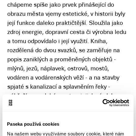
chápeme spíše jako prvek přinášející do
obrazu města vjemy estetické, v historii byly
její funkce daleko praktičtější. Sloužila jako
zdroj energie, dopravní cesta či výrobna ledu
a tomu odpovídalo i její využití. Kniha,
rozdělená do dvou svazků, se zaměřuje na
popis zaniklých a proměněných objektů -
mlýnů, jezů, náplavek, ostrovů, mostů,
vodáren a vodárenských věží - a na stavby
spjaté s kanalizací a splavněním řeky -
nábřeží, novodobé mosty a jejich výzdobu,
přístavy, plavební komory a zajímavosti
navigace. Pojednáno je také využití řeky pro
zábavu a oddech Pražanů v podobě plováren,
Paseka používá cookies
výletních plaveb, sportovních přístavů a
Na našem webu využíváme soubory cookie, které nám