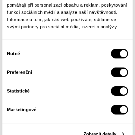
rybaření.
pomáhají při personalizaci obsahu a reklam, poskytování
funkcí sociálních médií a analýze naší návštěvnosti.
První díl zahrnuje Modřany, Braník, Podolí,
Informace o tom, jak náš web používáte, sdílíme se
Vyšehrad s Podskalím, smíchovský vorový
svými partnery pro sociální média, inzerci a analýzy.
přístav i střed města.
Výběr
Vychází s grantovou podporou hlavního
Nutné
souhlasu
města Prahy.
Preferenční
216 stránek
pevná vazba, 170 x 240 mm
Statistické
Více informací z tiráže
Marketingové
Kateřina Bečková
Zobrazit detaily