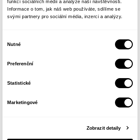
funkcí sociálních médií a analýze naší návštěvnosti.
Informace o tom, jak náš web používáte, sdílíme se
Vliv náhody, nečekaného setkání,
svými partnery pro sociální média, inzerci a analýzy.
překvapivého odhalení či jen obyčejného
plynutí času je v jejím mistrném podání
Výběr
proměňuje v dramata, ve kterých se všední
Nutné
souhlasu
životní události slévají v lidský osud
uchvacující svou bohatostí, živostí a
Preferenční
tajemností.
Statistické
280 stránek
V8b 130 x 200 mm
Marketingové
Více informací z tiráže
Zobrazit detaily