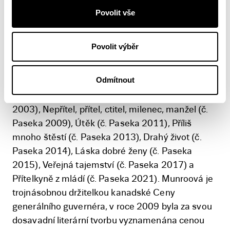
Alice Munroová
Povolit vše
Alice Munroová (1931) pochází z
Winghamu v kanadské provincii
Povolit výběr
Ontario. Je autorkou čtrnácti
souborů kratších próz a jednoho
Odmítnout
románu. V českém překladu ji proslavily knihy Už
dávno ti chci něco říct a jiné povídky (č. Paseka
2003), Nepřítel, přítel, ctitel, milenec, manžel (č.
Paseka 2009), Útěk (č. Paseka 2011), Příliš
mnoho štěstí (č. Paseka 2013), Drahý život (č.
Paseka 2014), Láska dobré ženy (č. Paseka
2015), Veřejná tajemství (č. Paseka 2017) a
Přítelkyně z mládí (č. Paseka 2021). Munroová je
trojnásobnou držitelkou kanadské Ceny
generálního guvernéra, v roce 2009 byla za svou
dosavadní literární tvorbu vyznamenána cenou