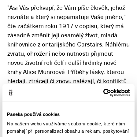
"Asi Vás překvapí, že Vám píše člověk, jehož
neznáte a který si nepamatuje Vaše jméno,"
čte začátkem roku 1917 v dopisu, který má
zásadně změnit její osamělý život, mladá
knihovnice z ontarijského Carstairs. Náhlému
zvratu, ohrožení nebo nutnosti přijmout
novou životní roli čelí i další hrdinky nové
knihy Alice Munroové. Příběhy lásky, kterou
hledají, ztrácejí či znovu nalézají, či konfliktů
spojených s temnějšími stránkami sexuality
a mezilidských vztahů vůbec rozehrává
autorka v nedávné i vzdálenější minulosti v
Paseka používá cookies
důvěrně známém prostředí kanadského
Na našem webu využíváme soubory cookie, které nám
maloměsta, ale také méně obvyklých
pomáhají při personalizaci obsahu a reklam, poskytování
lokalitách Austrálie či Balkánu.