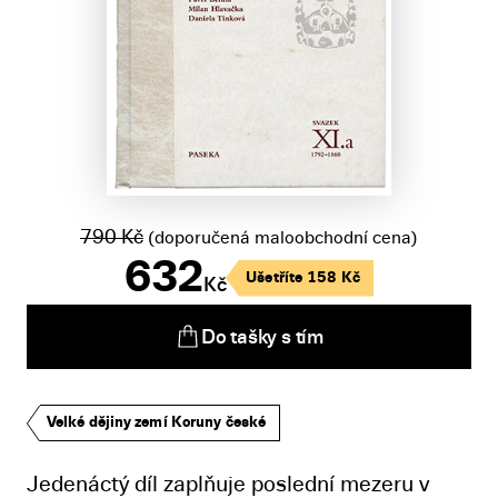
790
Kč
(doporučená maloobchodní cena)
632
Ušetříte
158
Kč
Kč
Do tašky s tím
Velké dějiny zemí Koruny české
Jedenáctý díl zaplňuje poslední mezeru v