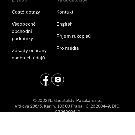
E-shop
Nakladatelství
Časté dotazy
Kontakt
Všeobecné
English
obchodní
Příjem rukopisů
podmínky
Pro média
Zásady ochrany
osobních údajů
© 2022 Nakladatelství Paseka, s.r.o.,
Vítkova 286/5, Karlín, 186 00 Praha, IČ: 26200449, DIČ:
CZ26200449
Chráněno službou reCAPTCHA
Ochrana soukromí
|
Smluvní podmínky