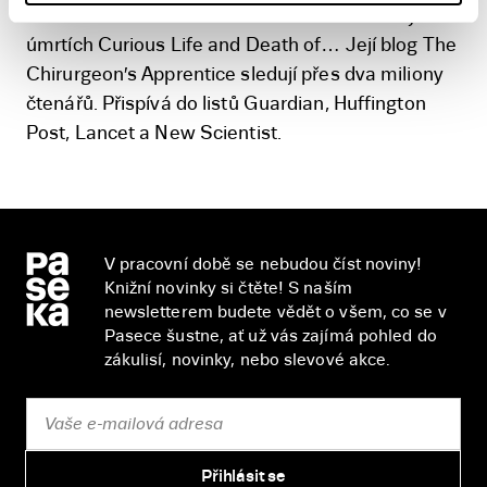
sledovali v dokumentárním seriálu o záhadných
úmrtích Curious Life and Death of… Její blog The
Chirurgeon′s Apprentice sledují přes dva miliony
čtenářů. Přispívá do listů Guardian, Huffington
Post, Lancet a New Scientist.
V pracovní době se nebudou číst noviny!
Knižní novinky si čtěte! S naším
newsletterem budete vědět o všem, co se v
Pasece šustne, ať už vás zajímá pohled do
zákulisí, novinky, nebo slevové akce.
Přihlásit se