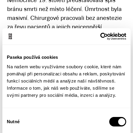
Nemocnice 19. století představovala spíš
bránu smrti než místo léčení. Úmrtnost byla
masivní. Chirurgové pracovali bez anestezie
za řevu pacientů a jejich nejcennější
vlastností nebyla pečlivost, ale rychlost.
Operační sál bylo divadlo s jevištěm a
operace krvavou exhibicí pro lačné oči
Paseka používá cookies
diváků. Scéna se mění teprve mezi lety 1860
Na našem webu využíváme soubory cookie, které nám
až 1875. Chirurg Joseph Lister se přiklání k
pomáhají při personalizaci obsahu a reklam, poskytování
nehoráznému tvrzením Louise Pasteura, že
funkcí sociálních médií a analýze naší návštěvnosti.
Informace o tom, jak náš web používáte, sdílíme se
původcem infekcí jsou bakterie, a svádí
svými partnery pro sociální média, inzerci a analýzy.
odvážný a nerovný boj o prosazení antisepse
a sterilizace. Dramatický příběh, který se
odehrával v přízračných kulisách viktoriánské
Výběr
Nutné
souhlasu
Anglie, líčí oceňovaná kniha sugestivním,