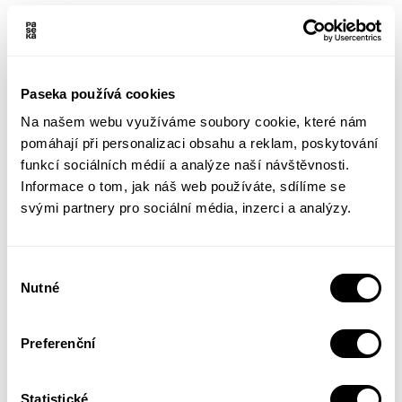
Českým čtenářům již důvěrně známá autorka
bestsellerů Pod toskánským sluncem a La
bella Toscana přináší ve své nové knize
Paseka používá cookies
bohatou směs zážitků, postřehů a úvah z
Na našem webu využíváme soubory cookie, které nám
cest do Španělska, Portugalska, jižní Itálie,
pomáhají při personalizaci obsahu a reklam, poskytování
Francie, Británie, Turecka, Řecka a severní
funkcí sociálních médií a analýze naší návštěvnosti.
Afriky. Podobně jako při svém mapování
Informace o tom, jak náš web používáte, sdílíme se
svými partnery pro sociální média, inzerci a analýzy.
toskánské krajiny, historie a životního stylu, i
ve svých „zápiscích vášnivé cestovatelky“
dokáže čtenáře zároveň pobavit i poučit o
Výběr
Nutné
dějinách, umění a architektuře, kuchyni i
souhlasu
zvycích míst, která navštívila.
392 stránek
Preferenční
V8b 130 x 200 mm
Statistické