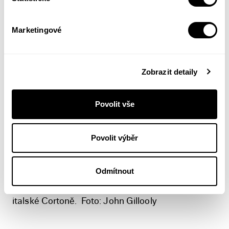
Více informací z tiráže
Marketingové
Frances Mayesová
Zobrazit detaily
Frances Mayesová (1940) je
americká spisovatelka. Její knihy o
kultuře a kuchyni Itálie byly
Povolit vše
přeloženy do více než padesáti
jazyků. Vydala také několik románů a sbírek
Povolit výběr
poezie. Na Sanfranciské státní univerzitě vedla
katedru tvůrčího psaní a Centrum poezie. Nyní se
Odmítnout
věnuje psaní, cestování a obnově historické
zahrady. Žije střídavě v Severní Karolíně a v
italské Cortoně. Foto: John Gillooly