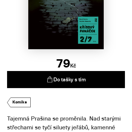
79
Kč
Do tašky s tím
Komiks
Tajemná Prašina se proměnila. Nad starými
střechami se tyčí siluety jeřábů, kamenné