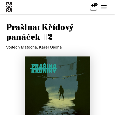
0
Prašina: Křídový
panáček #2
Vojtěch Matocha
,
Karel Osoha