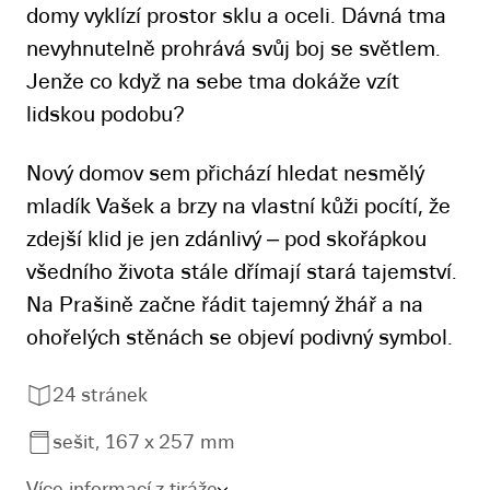
domy vyklízí prostor sklu a oceli. Dávná tma
nevyhnutelně prohrává svůj boj se světlem.
Jenže co když na sebe tma dokáže vzít
lidskou podobu?
Nový domov sem přichází hledat nesmělý
mladík Vašek a brzy na vlastní kůži pocítí, že
zdejší klid je jen zdánlivý – pod skořápkou
všedního života stále dřímají stará tajemství.
Na Prašině začne řádit tajemný žhář a na
ohořelých stěnách se objeví podivný symbol.
24 stránek
sešit, 167 x 257 mm
Více informací z tiráže