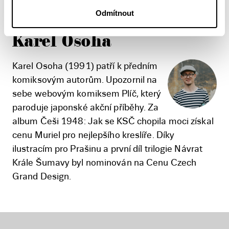
filmovou adaptaci prvního dílu.
Odmítnout
Karel Osoha
Karel Osoha (1991) patří k předním
komiksovým autorům. Upozornil na
sebe webovým komiksem Plíč, který
paroduje japonské akční příběhy. Za
album Češi 1948: Jak se KSČ chopila moci získal
cenu Muriel pro nejlepšího kreslíře. Díky
ilustracím pro Prašinu a první díl trilogie Návrat
Krále Šumavy byl nominován na Cenu Czech
Grand Design.