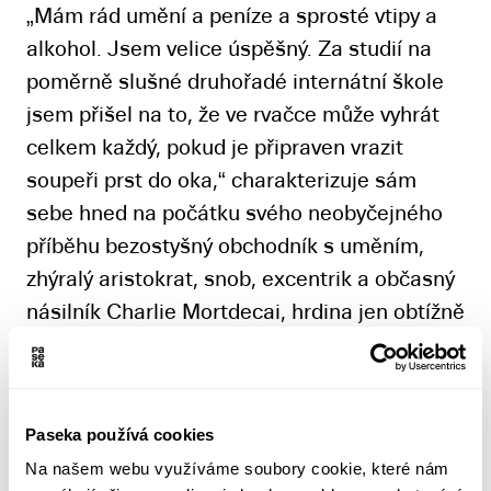
„Mám rád umění a peníze a sprosté vtipy a
alkohol. Jsem velice úspěšný. Za studií na
poměrně slušné druhořadé internátní škole
jsem přišel na to, že ve rvačce může vyhrát
celkem každý, pokud je připraven vrazit
soupeři prst do oka,“ charakterizuje sám
sebe hned na počátku svého neobyčejného
příběhu bezostyšný obchodník s uměním,
zhýralý aristokrat, snob, excentrik a občasný
násilník Charlie Mortdecai, hrdina jen obtížně
zařaditelného Bonfiglioliho kultovního díla,
milovaného svými příznivci pro jedinečnou
kombinaci cynického humoru, zápletek jako
Paseka používá cookies
vystřižených z té nejodvážnější parodie drsné
Na našem webu využíváme soubory cookie, které nám
školy a excesů všeho druhu vůbec. První z