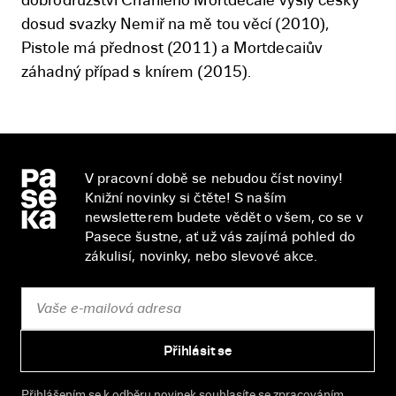
dosud svazky Nemiř na mě tou věcí (2010),
Pistole má přednost (2011) a Mortdecaiův
záhadný případ s knírem (2015).
V pracovní době se nebudou číst noviny!
Knižní novinky si čtěte! S naším
newsletterem budete vědět o všem, co se v
Pasece šustne, ať už vás zajímá pohled do
zákulisí, novinky, nebo slevové akce.
Přihlásit se
Přihlášením se k odběru novinek souhlasíte se
zpracováním