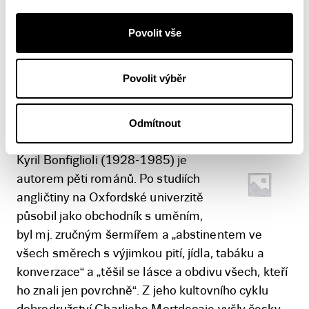
184 stránek
Povolit vše
V8 130x200
Více informací z tiráže
Povolit výběr
Kyril Bonfiglioli
Odmítnout
Kyril Bonfiglioli (1928-1985) je
autorem pěti románů. Po studiích
angličtiny na Oxfordské univerzitě
působil jako obchodník s uměním,
byl mj. zručným šermířem a „abstinentem ve
všech směrech s výjimkou pití, jídla, tabáku a
konverzace“ a „těšil se lásce a obdivu všech, kteří
ho znali jen povrchně“. Z jeho kultovního cyklu
dobrodružství Charlieho Mortdecaie vyšly česky