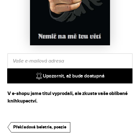
Upozornit, až bude dostupná
V e-shopu jsme titul vyprodali, ale zkuste vaše oblíbené
knihkupectví.
Překladová beletrie, poezie