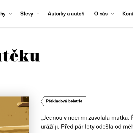
ihy
Slevy
Autorky a autoři
O nás
Kont
útěku
Překladová beletrie
„Jednou v noci mi zavolala matka. Ře
uráží ji. Před pár lety odešla od m