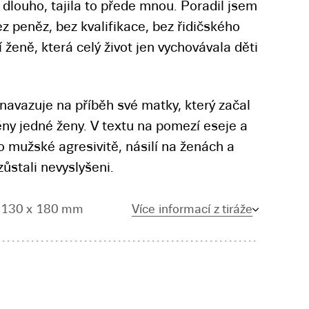
ž dlouho, tajila to přede mnou. Poradil jsem
ez peněz, bez kvalifikace, bez řidičského
ženě, která celý život jen vychovávala děti
avazuje na příběh své matky, který začal
ěny jedné ženy. V textu na pomezí eseje a
 o mužské agresivitě, násilí na ženách a
zůstali nevyslyšeni.
, 130 x 180 mm
Více informací z tiráže