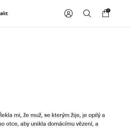
0
akt
kla mi, že muž, se kterým žije, je opilý a
ého otce, aby unikla domácímu vězení, a