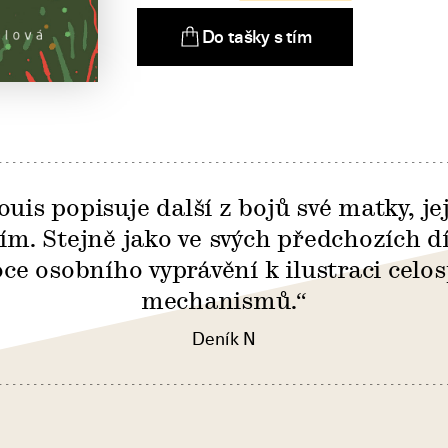
Do tašky s tím
uis popisuje další z bojů své matky, jej
ím. Stejně jako ve svých předchozích dí
oce osobního vyprávění k ilustraci celo
mechanismů.“
Deník N