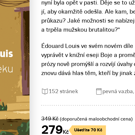
nyní byla opět v pasti. Děje se to u
jí, aby okamžitě odešla. Ale kam, b
průkazu? Jaké možnosti se nabízejí 
a trpěla mužskou brutalitou?“
Édouard Louis ve svém novém díle n
vyprávět v knižní eseji Boje a prom
prózy nově promýšlí a rozvíjí úvahy
znovu dává hlas těm, kteří by jinak 
152 stránek
pevná vazba
349
Kč
(doporučená maloobchodní cena)
279
Ušetříte
70
Kč
Kč