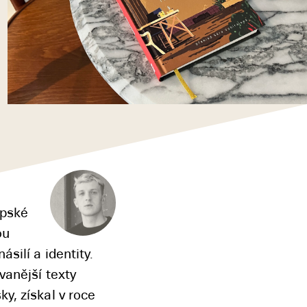
opské
ou
silí a identity.
vanější texty
y, získal v roce