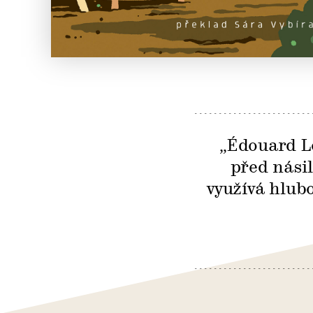
„Édouard Lo
před násil
využívá hlub