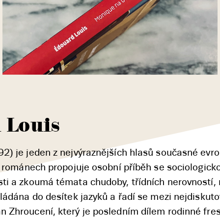
 Louis
2) je jeden z nejvýraznějších hlasů současné evr
ch románech propojuje osobní příběh se sociologick
i a zkoumá témata chudoby, třídních nerovností, ná
ládána do desítek jazyků a řadí se mezi nejdiskuto
 Zhroucení, který je posledním dílem rodinné fresk