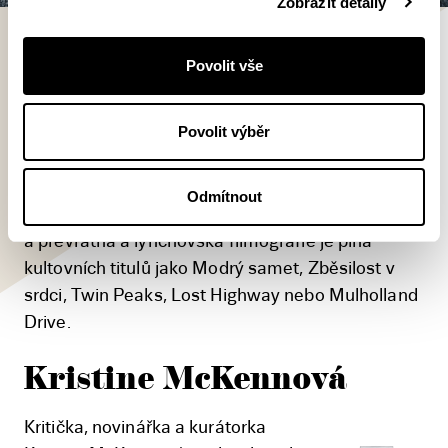
Zobrazit detaily
David Lynch
Povolit vše
David Lynch (1946) se uvedl v roce
Povolit výběr
1977 filmem Mazací hlava,
následovaným neméně úspěšným
Sloním mužem. Řada jeho filmových
Odmítnout
a televizních projektů je vnímaná jako vizionářská
a převratná a lynchovská filmografie je plná
kultovních titulů jako Modrý samet, Zběsilost v
srdci, Twin Peaks, Lost Highway nebo Mulholland
Drive.
Kristine McKennová
Kritička, novinářka a kurátorka