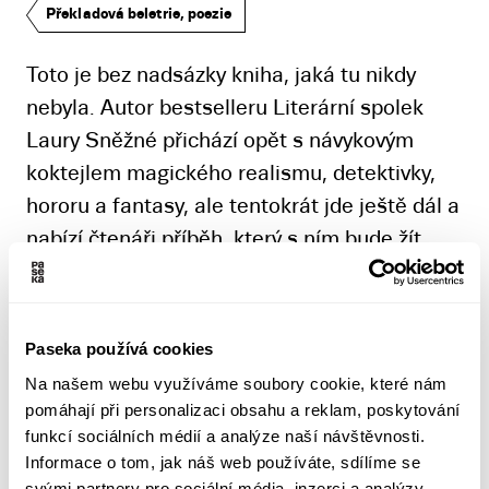
Překladová beletrie, poezie
Toto je bez nadsázky kniha, jaká tu nikdy
nebyla. Autor bestselleru Literární spolek
Laury Sněžné přichází opět s návykovým
koktejlem magického realismu, detektivky,
hororu a fantasy, ale tentokrát jde ještě dál a
nabízí čtenáři příběh, který s ním bude žít
ještě dlouho po otočení poslední strany.
Šéfredaktor Olli Suominen vede středně
velké nakladatelství, zaměřené na knížky pro
Paseka používá cookies
děti a populárně naučnou literaturu. Jeho
Na našem webu využíváme soubory cookie, které nám
poklidný život, plný práce i rodinné rutiny, se
pomáhají při personalizaci obsahu a reklam, poskytování
změní, když si založí facebookový účet.
funkcí sociálních médií a analýze naší návštěvnosti.
Informace o tom, jak náš web používáte, sdílíme se
Ozvou se mu totiž nejen kamarádi z dětství,
svými partnery pro sociální média, inzerci a analýzy.