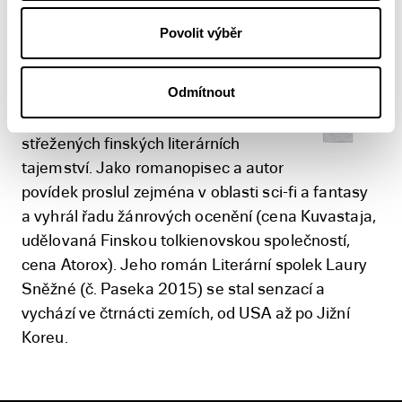
Povolit výběr
Pasi Ilmari Jääskeläinen
Odmítnout
Pasi Ilmari Jääskeläinen (*1966) je
považován za jedno z nejlépe
střežených finských literárních
tajemství. Jako romanopisec a autor
povídek proslul zejména v oblasti sci-fi a fantasy
a vyhrál řadu žánrových ocenění (cena Kuvastaja,
udělovaná Finskou tolkienovskou společností,
cena Atorox). Jeho román Literární spolek Laury
Sněžné (č. Paseka 2015) se stal senzací a
vychází ve čtrnácti zemích, od USA až po Jižní
Koreu.