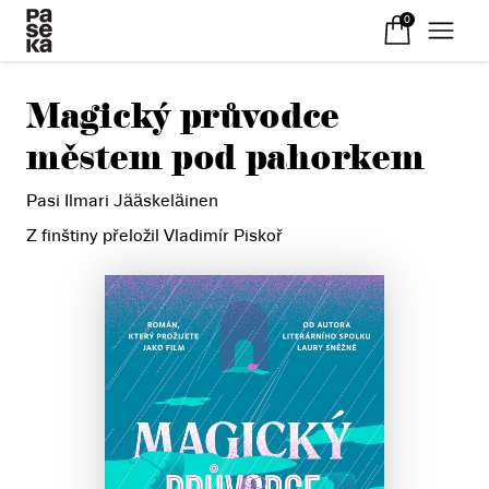
0
Magický průvodce
městem pod pahorkem
Pasi Ilmari Jääskeläinen
Z finštiny přeložil Vladimír Piskoř