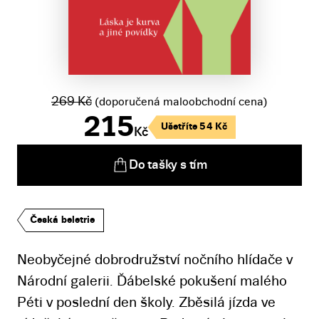
269
Kč
(doporučená maloobchodní cena)
215
Ušetříte
54
Kč
Kč
Do tašky s tím
Česká beletrie
Neobyčejné dobrodružství nočního hlídače v
Národní galerii. Ďábelské pokušení malého
Péti v poslední den školy. Zběsilá jízda ve