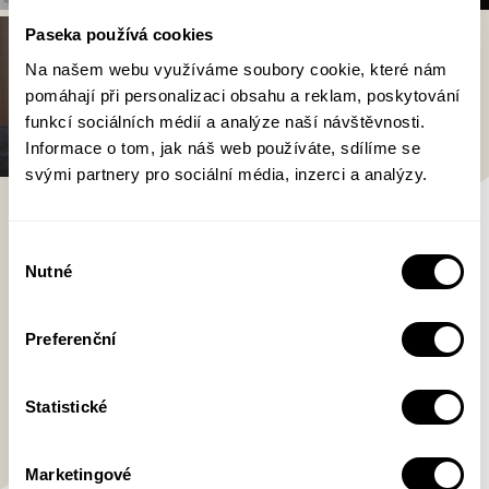
Paseka používá cookies
Na našem webu využíváme soubory cookie, které nám
pomáhají při personalizaci obsahu a reklam, poskytování
funkcí sociálních médií a analýze naší návštěvnosti.
Informace o tom, jak náš web používáte, sdílíme se
svými partnery pro sociální média, inzerci a analýzy.
Petr Šabach
Výběr
Nutné
souhlasu
Petr Šabach (1951–2017) je jedním
z nejčtenějších českých spisovatelů.
Preferenční
Jeho sbírky povídek a novely jako
Hovno hoří (1994), Babičky (1998)
nebo Občanský průkaz (2006), vydávané od
Statistické
začátku 90. let Pasekou, jsou považovány za
moderní klasiku. Šabachovy knihy se staly
Marketingové