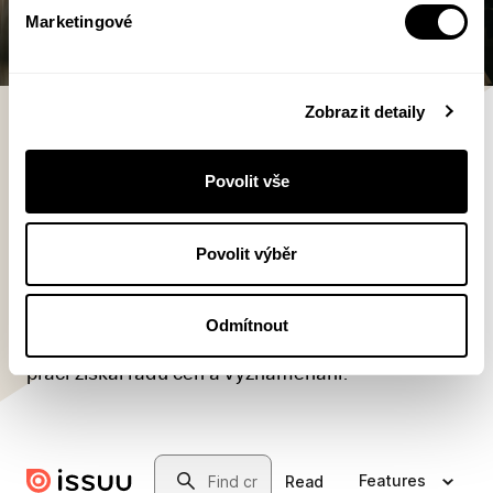
Marketingové
Zobrazit detaily
Peter Schäfer
Povolit vše
Peter Schäfer (1943) je světově
uznávaný judaista a autor mnoha
historických publikací. Učil mj. na
Povolit výběr
Freie Universität Berlin a na
Princeton University. Byl ředitelem Židovského
Odmítnout
muzea v Berlíně. Za svou vědeckou a publikační
práci získal řadu cen a vyznamenání.