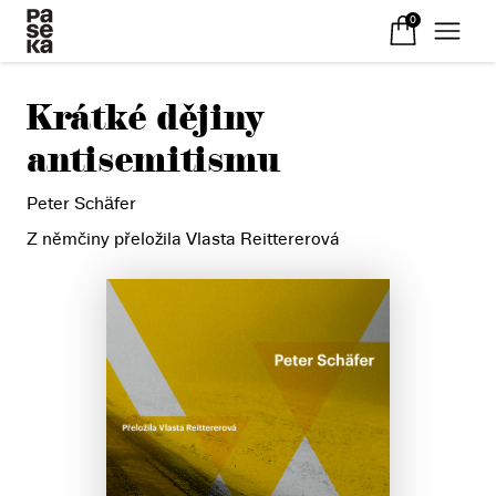
0
Krátké dějiny
antisemitismu
Peter Schäfer
Z němčiny přeložila Vlasta Reittererová