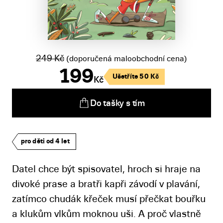
249
Kč
(doporučená maloobchodní cena)
199
Ušetříte
50
Kč
Kč
Do tašky s tím
pro děti od 4 let
Datel chce být spisovatel, hroch si hraje na
divoké prase a bratři kapři závodí v plavání,
zatímco chudák křeček musí přečkat bouřku
a klukům vlkům moknou uši. A proč vlastně