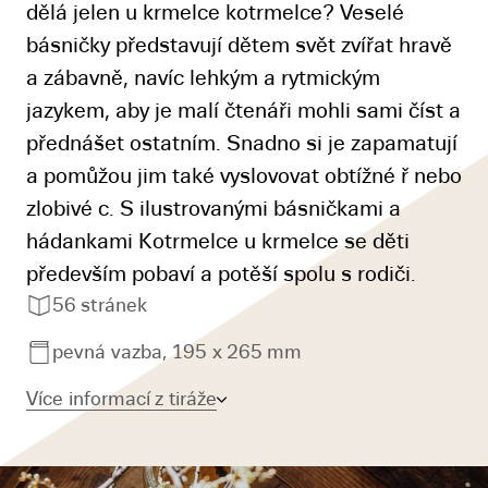
dělá jelen u krmelce kotrmelce? Veselé
básničky představují dětem svět zvířat hravě
a zábavně, navíc lehkým a rytmickým
jazykem, aby je malí čtenáři mohli sami číst a
přednášet ostatním. Snadno si je zapamatují
a pomůžou jim také vyslovovat obtížné ř nebo
zlobivé c. S ilustrovanými básničkami a
hádankami Kotrmelce u krmelce se děti
především pobaví a potěší spolu s rodiči.
56 stránek
pevná vazba, 195 x 265 mm
Více informací z tiráže