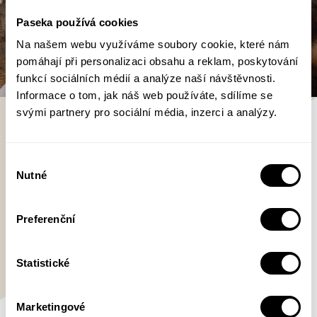
Paseka používá cookies
Na našem webu využíváme soubory cookie, které nám
pomáhají při personalizaci obsahu a reklam, poskytování
funkcí sociálních médií a analýze naší návštěvnosti.
Informace o tom, jak náš web používáte, sdílíme se
svými partnery pro sociální média, inzerci a analýzy.
Blanka Budínová
Výběr
Blanka Budínová (1947). Pracovala
Nutné
souhlasu
v různých profesích, své zážitky z
hotelového prostředí zachytila v
Preferenční
knihách Každý bulí nad cibulí a Hotel
se špatnou pověstí. Spolupracovala s televizí jako
scenáristka, psala pořady pro rozhlas,
Statistické
časopisecky publikovala fejetony a povídky,
uplatnila se také jako překladatelka a textařka.
Marketingové