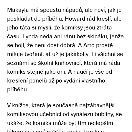
Makayla má spoustu nápadů, ale neví, jak je
poskládat do příběhu. Howard rád kreslí, ale
jeho táta si myslí, že komiksy jsou ztráta
času. Lynda nedá ani ránu bez skicáku, jenže
se bojí, že není dost dobrá. A Arto prostě
miluje tvoření, ať už je jakékoliv. Ti všichni se
seznámí se školní knihovnicí, která má ráda
komiks stejně jako oni. A naučí je vše od
kreslení panelů až po vydání vlastního
příběhu.
V knížce, která je současně nejzábavnější
komiksovou učebnicí od vynálezu bubliny, se
ukáže, že komiks může být tím nejlepším
lékem na nejrůznější strachy, trable a