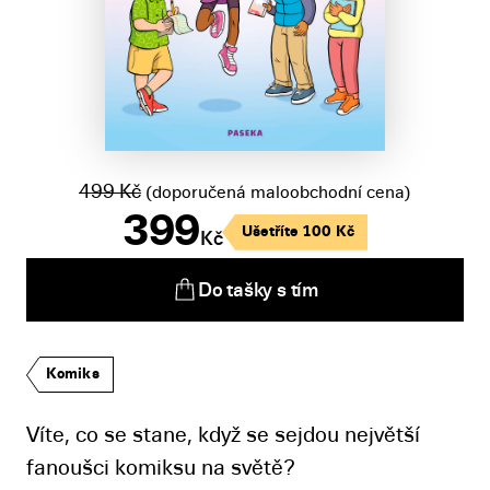
499
Kč
(doporučená maloobchodní cena)
399
Ušetříte
100
Kč
Kč
Do tašky s tím
Komiks
Víte, co se stane, když se sejdou největší
fanoušci komiksu na světě?