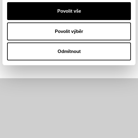
Scott McCloud
Povolit vše
Scott McCloud (1960) je autorem
Jak rozumět komiksu (č. 2008),
Povolit výběr
přelomového díla, které proslavilo
komiks jako svébytnou uměleckou
formu. U nás je znám také svým příběhem Sochař
Odmítnout
(č. 2016).